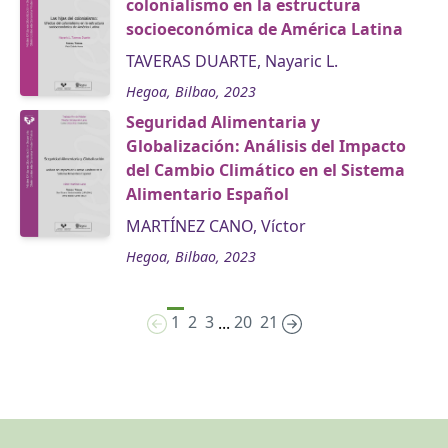
colonialismo en la estructura
socioeconómica de América Latina
TAVERAS DUARTE, Nayaric L.
Hegoa, Bilbao, 2023
Seguridad Alimentaria y
Globalización: Análisis del Impacto
del Cambio Climático en el Sistema
Alimentario Español
MARTÍNEZ CANO, Víctor
Hegoa, Bilbao, 2023
1
2
3
20
21
...