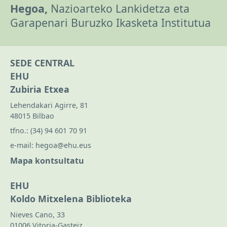
Hegoa,
Nazioarteko Lankidetza eta
Garapenari Buruzko Ikasketa Institutua
SEDE CENTRAL
EHU
Zubiria Etxea
Lehendakari Agirre, 81
48015 Bilbao
tfno.:
(34) 94 601 70 91
e-mail:
hegoa@ehu.eus
Mapa kontsultatu
EHU
Koldo Mitxelena Biblioteka
Nieves Cano, 33
01006 Vitoria-Gasteiz