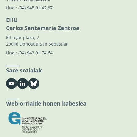
tfno.:
(34) 945 01 42 87
EHU
Carlos Santamaría Zentroa
Elhuyar plaza, 2
20018 Donostia-San Sebastián
tfno.:
(34) 943 01 74 64
Sare sozialak
Web-orrialde honen babeslea