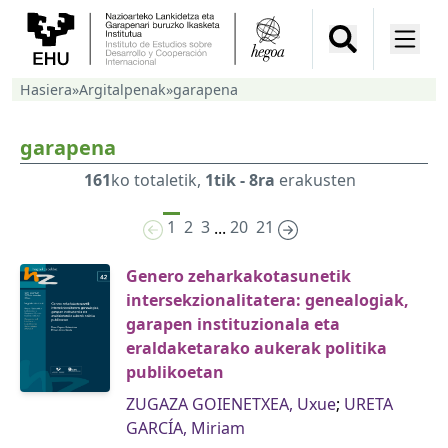
Hasiera
»
Argitalpenak
»
garapena
garapena
161
ko totaletik,
1tik - 8ra
erakusten
1
2
3
20
21
...
Genero zeharkakotasunetik
intersekzionalitatera: genealogiak,
garapen instituzionala eta
eraldaketarako aukerak politika
publikoetan
ZUGAZA GOIENETXEA, Uxue
;
URETA
GARCÍA, Miriam