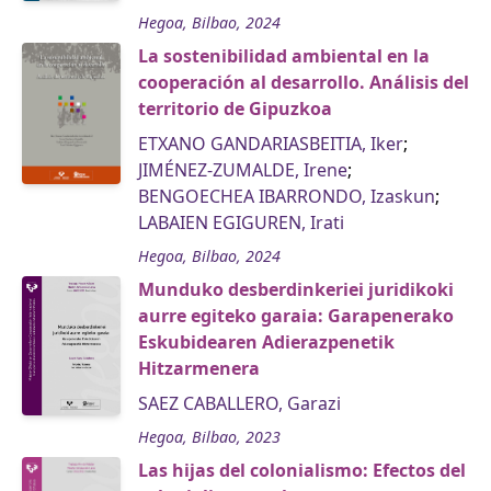
Hegoa, Bilbao, 2024
La sostenibilidad ambiental en la
cooperación al desarrollo. Análisis del
territorio de Gipuzkoa
ETXANO GANDARIASBEITIA, Iker
;
JIMÉNEZ-ZUMALDE, Irene
;
BENGOECHEA IBARRONDO, Izaskun
;
LABAIEN EGIGUREN, Irati
Hegoa, Bilbao, 2024
Munduko desberdinkeriei juridikoki
aurre egiteko garaia: Garapenerako
Eskubidearen Adierazpenetik
Hitzarmenera
SAEZ CABALLERO, Garazi
Hegoa, Bilbao, 2023
Las hijas del colonialismo: Efectos del