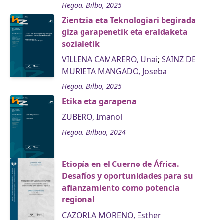
Hegoa, Bilbo, 2025
Zientzia eta Teknologiari begirada
giza garapenetik eta eraldaketa
sozialetik
VILLENA CAMARERO, Unai
;
SAINZ DE
MURIETA MANGADO, Joseba
Hegoa, Bilbo, 2025
Etika eta garapena
ZUBERO, Imanol
Hegoa, Bilbao, 2024
Etiopía en el Cuerno de África.
Desafíos y oportunidades para su
afianzamiento como potencia
regional
CAZORLA MORENO, Esther