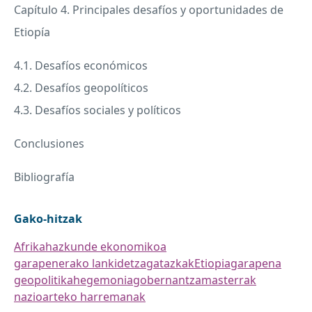
Capítulo 4. Principales desafíos y oportunidades de
Etiopía
4.1. Desafíos económicos
4.2. Desafíos geopolíticos
4.3. Desafíos sociales y políticos
Conclusiones
Bibliografía
Gako-hitzak
Afrika
hazkunde ekonomikoa
garapenerako lankidetza
gatazkak
Etiopia
garapena
geopolitika
hegemonia
gobernantza
masterrak
nazioarteko harremanak