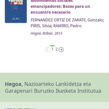
Movimientos Sociales
emancipadores: Bases para un
encuentro necesario
FERNANDEZ ORTIZ DE ZARATE, Gonzalo
;
PIRIS, Silvia
;
RAMIRO, Pedro
Hegoa, Bilbao, 2013
1
2
Hegoa,
Nazioarteko Lankidetza eta
Garapenari Buruzko Ikasketa Institutua