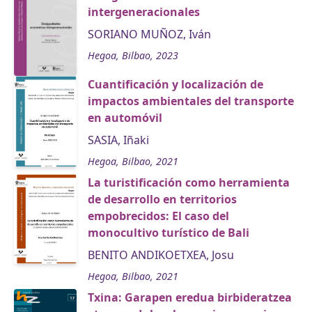
intergeneracionales
SORIANO MUÑOZ, Iván
Hegoa, Bilbao, 2023
Cuantificación y localización de
impactos ambientales del transporte
en automóvil
SASIA, Iñaki
Hegoa, Bilbao, 2021
La turistificación como herramienta
de desarrollo en territorios
empobrecidos: El caso del
monocultivo turístico de Bali
BENITO ANDIKOETXEA, Josu
Hegoa, Bilbao, 2021
Txina: Garapen eredua birbideratzea