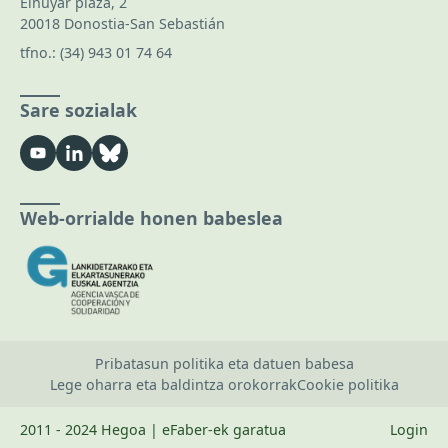
Elhuyar plaza, 2
20018 Donostia-San Sebastián
tfno.:
(34) 943 01 74 64
Sare sozialak
Web-orrialde honen babeslea
Pribatasun politika eta datuen babesa
Lege oharra eta baldintza orokorrak
Cookie politika
2011 - 2024 Hegoa | eFaber-ek garatua
Login