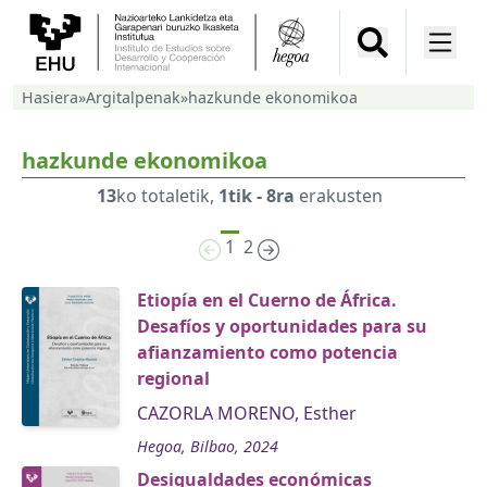
Hasiera
»
Argitalpenak
»
hazkunde ekonomikoa
hazkunde ekonomikoa
13
ko totaletik,
1tik - 8ra
erakusten
1
2
Etiopía en el Cuerno de África.
Desafíos y oportunidades para su
afianzamiento como potencia
regional
CAZORLA MORENO, Esther
Hegoa, Bilbao, 2024
Desigualdades económicas