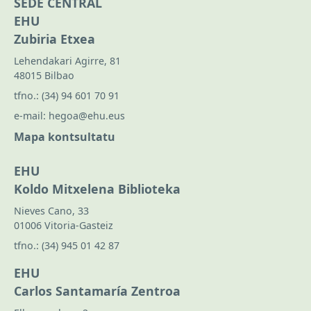
SEDE CENTRAL
EHU
Zubiria Etxea
Lehendakari Agirre, 81
48015 Bilbao
tfno.:
(34) 94 601 70 91
e-mail:
hegoa@ehu.eus
Mapa kontsultatu
EHU
Koldo Mitxelena Biblioteka
Nieves Cano, 33
01006 Vitoria-Gasteiz
tfno.:
(34) 945 01 42 87
EHU
Carlos Santamaría Zentroa