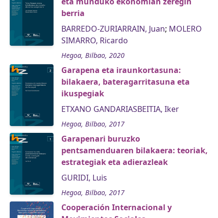
eta munduko ekonomian zeregin
berria
BARREDO-ZURIARRAIN, Juan
;
MOLERO
SIMARRO, Ricardo
Hegoa, Bilbao, 2020
Garapena eta iraunkortasuna:
bilakaera, bateragarritasuna eta
ikuspegiak
ETXANO GANDARIASBEITIA, Iker
Hegoa, Bilbao, 2017
Garapenari buruzko
pentsamenduaren bilakaera: teoriak,
estrategiak eta adierazleak
GURIDI, Luis
Hegoa, Bilbao, 2017
Cooperación Internacional y