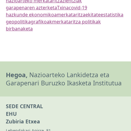
nazioarteko merkataritza
zientziak
garapenaren azterketa
Txina
covid-19
hazkunde ekonomikoa
merkataritza
ekitate
estatistika
geopolitika
grafikoak
merkataritza politikak
birbanaketa
Hegoa,
Nazioarteko Lankidetza eta
Garapenari Buruzko Ikasketa Institutua
SEDE CENTRAL
EHU
Zubiria Etxea
Lehendakari Agirre, 81