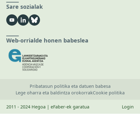
Sare sozialak
Web-orrialde honen babeslea
Pribatasun politika eta datuen babesa
Lege oharra eta baldintza orokorrak
Cookie politika
2011 - 2024 Hegoa | eFaber-ek garatua
Login