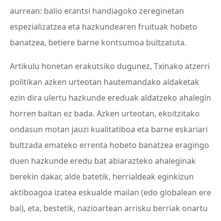
aurrean: balio erantsi handiagoko zereginetan
espezializatzea eta hazkundearen fruituak hobeto
banatzea, betiere barne kontsumoa bultzatuta.
Artikulu honetan erakutsiko dugunez, Txinako atzerri
politikan azken urteotan hautemandako aldaketak
ezin dira ulertu hazkunde ereduak aldatzeko ahalegin
horren baitan ez bada. Azken urteotan, ekoitzitako
ondasun motan jauzi kualitatiboa eta barne eskariari
bultzada emateko errenta hobeto banatzea eragingo
duen hazkunde eredu bat abiarazteko ahaleginak
berekin dakar, alde batetik, herrialdeak eginkizun
aktiboagoa izatea eskualde mailan (edo globalean ere
bai), eta, bestetik, nazioartean arrisku berriak onartu