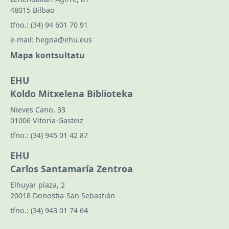
48015 Bilbao
tfno.:
(34) 94 601 70 91
e-mail:
hegoa@ehu.eus
Mapa kontsultatu
EHU
Koldo Mitxelena Biblioteka
Nieves Cano, 33
01006 Vitoria-Gasteiz
tfno.:
(34) 945 01 42 87
EHU
Carlos Santamaría Zentroa
Elhuyar plaza, 2
20018 Donostia-San Sebastián
tfno.:
(34) 943 01 74 64