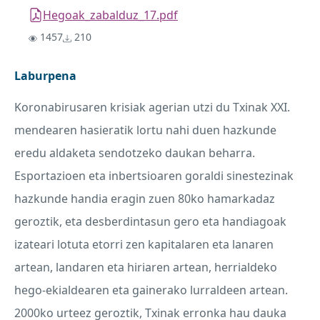
Hegoak_zabalduz_17.pdf
1457
210
Laburpena
Koronabirusaren krisiak agerian utzi du Txinak
XXI
.
mendearen hasieratik lortu nahi duen hazkunde
eredu aldaketa sendotzeko daukan beharra.
Esportazioen eta inbertsioaren goraldi sinestezinak
hazkunde handia eragin zuen 80ko hamarkadaz
geroztik, eta desberdintasun gero eta handiagoak
izateari lotuta etorri zen kapitalaren eta lanaren
artean, landaren eta hiriaren artean, herrialdeko
hego-ekialdearen eta gainerako lurraldeen artean.
2000ko urteez geroztik, Txinak erronka hau dauka