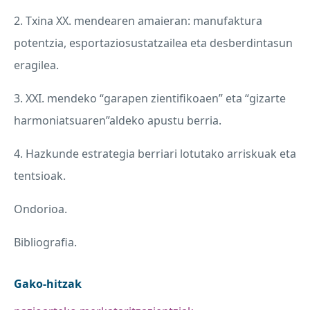
2. Txina XX. mendearen amaieran: manufaktura
potentzia, esportaziosustatzailea eta desberdintasun
eragilea.
3.
XXI
. mendeko “garapen zientifikoaen” eta “gizarte
harmoniatsuaren”aldeko apustu berria.
4. Hazkunde estrategia berriari lotutako arriskuak eta
tentsioak.
Ondorioa.
Bibliografia.
Gako-hitzak