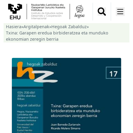
Hasiera
»
Argitalpenak
»
Hegoak Zabalduz
»
Txina: Garapen eredua birbideratzea eta munduko
ekonomian zeregin berria