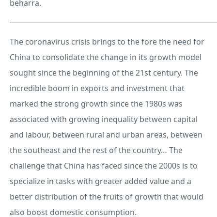
beharra.
_____________________________________________________________
The coronavirus crisis brings to the fore the need for
China to consolidate the change in its growth model
sought since the beginning of the 21st century. The
incredible boom in exports and investment that
marked the strong growth since the 1980s was
associated with growing inequality between capital
and labour, between rural and urban areas, between
the southeast and the rest of the country… The
challenge that China has faced since the 2000s is to
specialize in tasks with greater added value and a
better distribution of the fruits of growth that would
also boost domestic consumption.