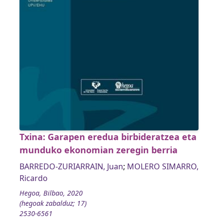
Txina: Garapen eredua birbideratzea eta
munduko ekonomian zeregin berria
BARREDO-ZURIARRAIN, Juan
;
MOLERO SIMARRO,
Ricardo
Hegoa, Bilbao, 2020
(hegoak zabalduz; 17)
2530-6561