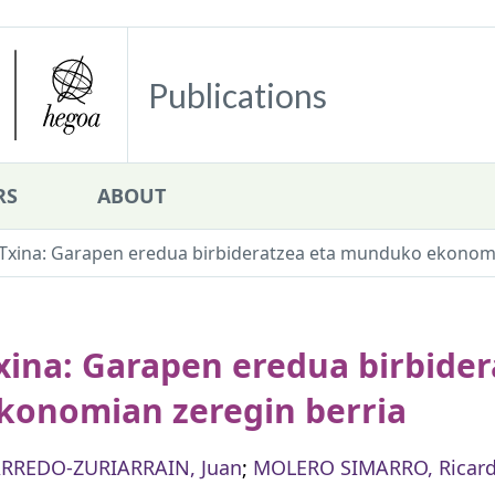
Publications
RS
ABOUT
Txina: Garapen eredua birbideratzea eta munduko ekonomi
xina: Garapen eredua birbide
konomian zeregin berria
RREDO-ZURIARRAIN, Juan
;
MOLERO SIMARRO, Ricar