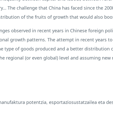
y… The challenge that China has faced since the 2000s
stribution of the fruits of growth that would also b
hanges observed in recent years in Chinese foreign po
tional growth patterns. The attempt in recent years 
the type of goods produced and a better distribution
the regional (or even global) level and assuming new ri
anufaktura potentzia, esportaziosustatzailea eta des