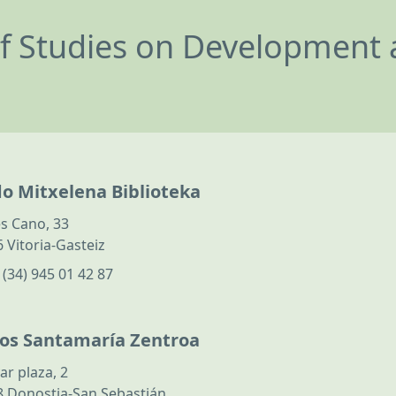
of Studies on Development 
do Mitxelena Biblioteka
s Cano, 33
 Vitoria-Gasteiz
:
(34) 945 01 42 87
los Santamaría Zentroa
ar plaza, 2
 Donostia-San Sebastián