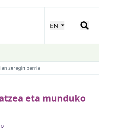
EN
an zeregin berria
ratzea eta munduko
do