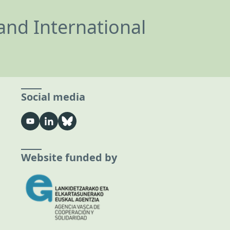
and International
Social media
Website funded by