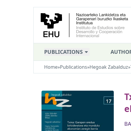
PUBLICATIONS
AUTHO
Home
»
Publications
»
Hegoak Zabalduz
»
T
e
BA