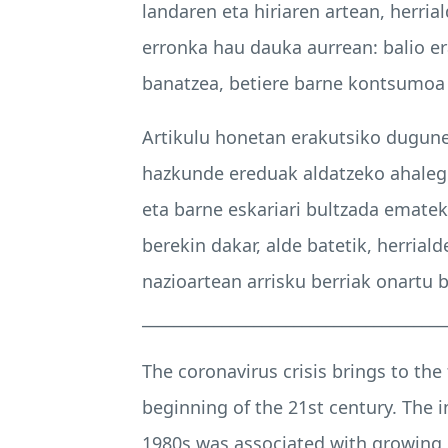
landaren eta hiriaren artean, herri
erronka hau dauka aurrean: balio e
banatzea, betiere barne kontsumoa 
Artikulu honetan erakutsiko dugunez
hazkunde ereduak aldatzeko ahalegi
eta barne eskariari bultzada emate
berekin dakar, alde batetik, herrial
nazioartean arrisku berriak onartu 
______________________________________
The coronavirus crisis brings to th
beginning of the 21st century. The
1980s was associated with growing 