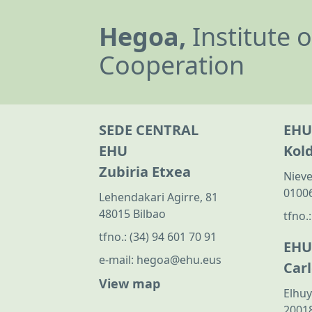
Hegoa,
Institute 
Cooperation
SEDE CENTRAL
EHU
EHU
Kol
Zubiria Etxea
Nieve
01006
Lehendakari Agirre, 81
48015 Bilbao
tfno.
tfno.:
(34) 94 601 70 91
EHU
e-mail:
hegoa@ehu.eus
Car
View map
Elhuy
20018