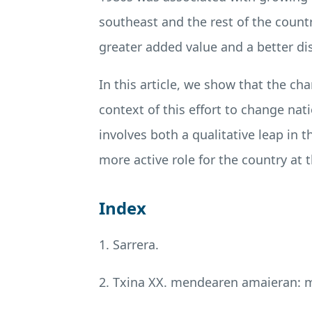
southeast and the rest of the countr
greater added value and a better di
In this article, we show that the c
context of this effort to change na
involves both a qualitative leap in 
more active role for the country at 
Index
1. Sarrera.
2. Txina XX. mendearen amaieran: m