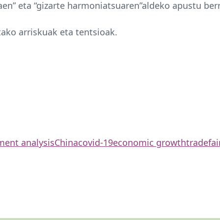
aen” eta “gizarte harmoniatsuaren”aldeko apustu berr
tako arriskuak eta tentsioak.
ent analysis
China
covid-19
economic growth
trade
fa