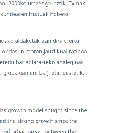
an. 2000ko urteez geroztik, Txinak
azkundearen fruituak hobeto
dako aldaketak ezin dira ulertu
o ondasun motan jauzi kualitatiboa
eredu bat abiarazteko ahaleginak
globalean ere bai), eta, bestetik,
n its growth model sought since the
ed the strong growth since the
l and urban areas, between the