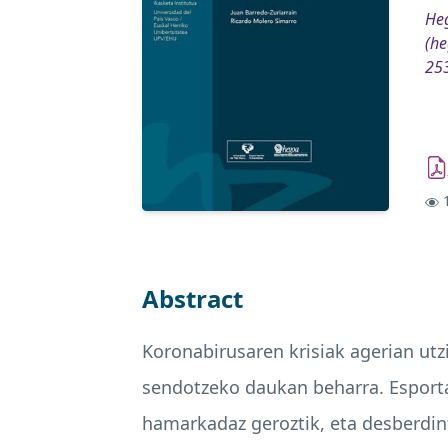
Heg
(he
25
1
Abstract
Koronabirusaren krisiak agerian utz
sendotzeko daukan beharra. Esporta
hamarkadaz geroztik, eta desberdint