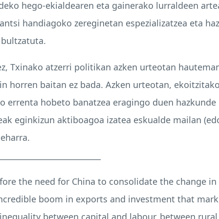
aldeko hego-ekialdearen eta gainerako lurraldeen arte
rantsi handiagoko zereginetan espezializatzea eta h
bultzatuta.
, Txinako atzerri politikan azken urteotan hauteman
n horren baitan ez bada. Azken urteotan, ekoitzitak
ko errenta hobeto banatzea eragingo duen hazkunde 
deak eginkizun aktiboagoa izatea eskualde mailan (edo 
beharra.
__________________________
e fore the need for China to consolidate the change i
 incredible boom in exports and investment that mark
inequality between capital and labour, between rura