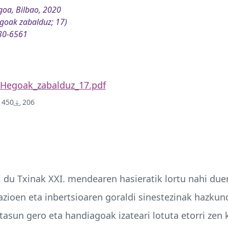
oa, Bilbao, 2020
goak zabalduz; 17)
30-6561
Hegoak_zabalduz_17.pdf
450
206
i du Txinak
XXI
. mendearen hasieratik lortu nahi du
zioen eta inbertsioaren goraldi sinestezinak hazkun
asun gero eta handiagoak izateari lotuta etorri zen k