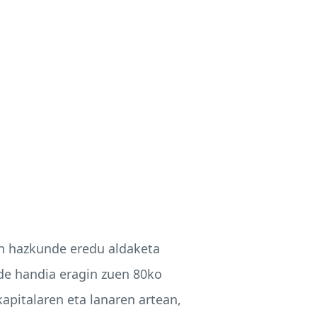
en hazkunde eredu aldaketa
de handia eragin zuen 80ko
apitalaren eta lanaren artean,