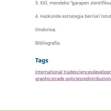
3.
XXI
. mendeko “garapen zientifiko
4. Hazkunde estrategia berriari lotu
Ondorioa.
Bibliografia.
Tags
international trade
sciences
developm
graphics
trade policies
redistribution