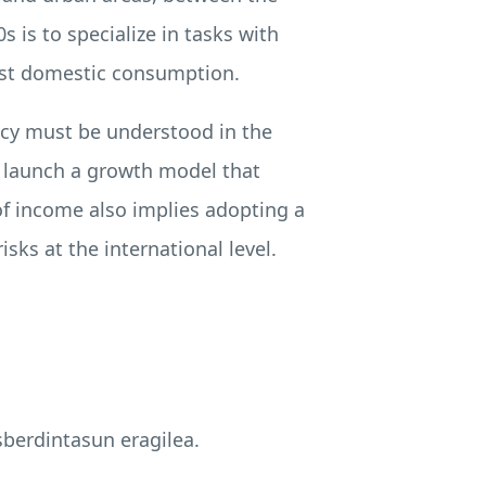
 is to specialize in tasks with
oost domestic consumption.
licy must be understood in the
to launch a growth model that
 of income also implies adopting a
sks at the international level.
berdintasun eragilea.