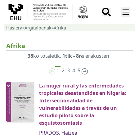
Hasiera
»
Argitalpenak
»
Afrika
Afrika
38
ko totaletik,
1tik - 8ra
erakusten
1
2
3
4
5
La mujer rural y las enfermedades
tropicales desatendidas en Nigeria:
Interseccionalidad de
vulnerabilidades a través de un
estudio piloto sobre la
esquistosomiasis
PRADOS, Haizea