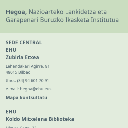
Hegoa,
Nazioarteko Lankidetza eta
Garapenari Buruzko Ikasketa Institutua
SEDE CENTRAL
EHU
Zubiria Etxea
Lehendakari Agirre, 81
48015 Bilbao
tfno.:
(34) 94 601 70 91
e-mail:
hegoa@ehu.eus
Mapa kontsultatu
EHU
Koldo Mitxelena Biblioteka
Nieves Cano, 33