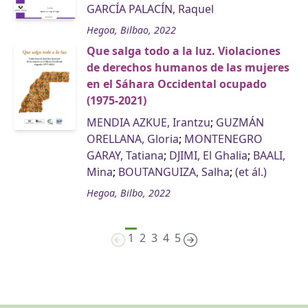
GARCÍA PALACÍN, Raquel
Hegoa, Bilbao, 2022
Que salga todo a la luz. Violaciones
de derechos humanos de las mujeres
en el Sáhara Occidental ocupado
(1975-2021)
MENDIA AZKUE, Irantzu
;
GUZMÁN
ORELLANA, Gloria
;
MONTENEGRO
GARAY, Tatiana
;
DJIMI, El Ghalia
;
BAALI,
Mina
;
BOUTANGUIZA, Salha
;
(et ál.)
Hegoa, Bilbo, 2022
1
2
3
4
5