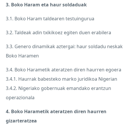
3. Boko Haram eta haur soldaduak
3.1. Boko Haram taldearen testuingurua
3.2. Taldeak adin txikikoez egiten duen erabilera
3.3. Genero dinamikak aztergai: haur soldadu neskak
Boko Haramen
3.4. Boko Harametik ateratzen diren haurren egoera
3.4.1. Haurrak babesteko marko juridikoa Nigerian
3.4.2. Nigeriako gobernuak emandako erantzun
operazionala
4. Boko Harametik ateratzen diren haurren
gizarteratzea