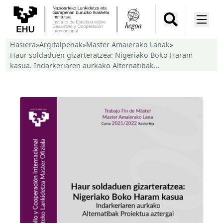
Hasiera
»
Argitalpenak
»
Master Amaierako Lanak
»
Haur soldaduen gizarteratzea: Nigeriako Boko Haram
kasua. Indarkeriaren aurkako Alternatibak...