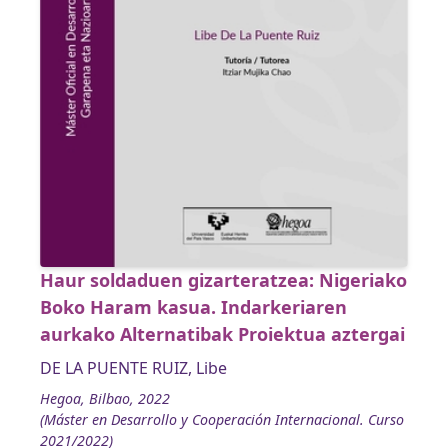
Haur soldaduen gizarteratzea: Nigeriako
Boko Haram kasua. Indarkeriaren
aurkako Alternatibak Proiektua aztergai
DE LA PUENTE RUIZ, Libe
Hegoa, Bilbao, 2022
(Máster en Desarrollo y Cooperación Internacional. Curso
2021/2022)