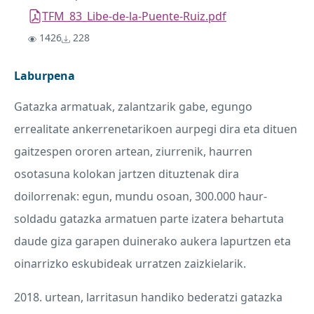
TFM_83_Libe-de-la-Puente-Ruiz.pdf
1426
228
Laburpena
Gatazka armatuak, zalantzarik gabe, egungo
errealitate ankerrenetarikoen aurpegi dira eta dituen
gaitzespen ororen artean, ziurrenik, haurren
osotasuna kolokan jartzen dituztenak dira
doilorrenak: egun, mundu osoan, 300.000 haur-
soldadu gatazka armatuen parte izatera behartuta
daude giza garapen duinerako aukera lapurtzen eta
oinarrizko eskubideak urratzen zaizkielarik.
2018. urtean, larritasun handiko bederatzi gatazka