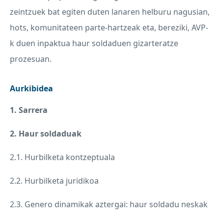
zeintzuek bat egiten duten lanaren helburu nagusian,
hots, komunitateen parte-hartzeak eta, bereziki,
AVP
-
k duen inpaktua haur soldaduen gizarteratze
prozesuan.
Aurkibidea
1. Sarrera
2. Haur soldaduak
2.1. Hurbilketa kontzeptuala
2.2. Hurbilketa juridikoa
2.3. Genero dinamikak aztergai: haur soldadu neskak