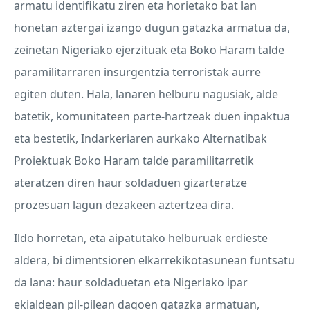
armatu identifikatu ziren eta horietako bat lan
honetan aztergai izango dugun gatazka armatua da,
zeinetan Nigeriako ejerzituak eta Boko Haram talde
paramilitarraren insurgentzia terroristak aurre
egiten duten. Hala, lanaren helburu nagusiak, alde
batetik, komunitateen parte-hartzeak duen inpaktua
eta bestetik, Indarkeriaren aurkako Alternatibak
Proiektuak Boko Haram talde paramilitarretik
ateratzen diren haur soldaduen gizarteratze
prozesuan lagun dezakeen aztertzea dira.
Ildo horretan, eta aipatutako helburuak erdieste
aldera, bi dimentsioren elkarrekikotasunean funtsatu
da lana: haur soldaduetan eta Nigeriako ipar
ekialdean pil-pilean dagoen gatazka armatuan,