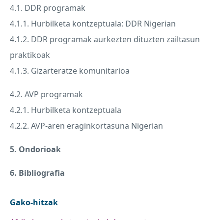
4.1.
DDR
programak
4.1.1. Hurbilketa kontzeptuala:
DDR
Nigerian
4.1.2.
DDR
programak aurkezten dituzten zailtasun
praktikoak
4.1.3. Gizarteratze komunitarioa
4.2.
AVP
programak
4.2.1. Hurbilketa kontzeptuala
4.2.2.
AVP
-aren eraginkortasuna Nigerian
5. Ondorioak
6. Bibliografia
Gako-hitzak