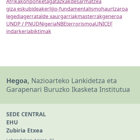
Afrika
konponketa
gatazkak
desarmatzea
giza eskubideak
erlijio-fundamentalismo
haurtzaroa
legedia
gerra
talde xaurgarriak
masterrak
generoa
UNDP / PNUD
Nigeria
NBE
terrorismoa
UNICEF
indarkeria
biktimak
Hegoa,
Nazioarteko Lankidetza eta
Garapenari Buruzko Ikasketa Institutua
SEDE CENTRAL
EHU
Zubiria Etxea