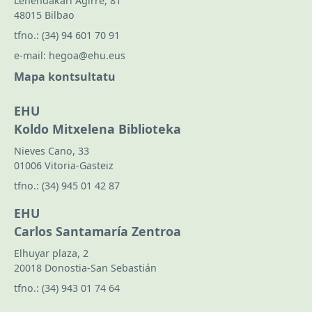
Lehendakari Agirre, 81
48015 Bilbao
tfno.:
(34) 94 601 70 91
e-mail:
hegoa@ehu.eus
Mapa kontsultatu
EHU
Koldo Mitxelena Biblioteka
Nieves Cano, 33
01006 Vitoria-Gasteiz
tfno.:
(34) 945 01 42 87
EHU
Carlos Santamaría Zentroa
Elhuyar plaza, 2
20018 Donostia-San Sebastián
tfno.:
(34) 943 01 74 64