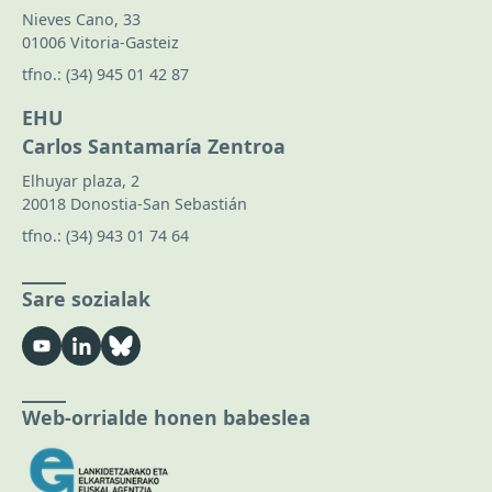
Nieves Cano, 33
01006 Vitoria-Gasteiz
tfno.:
(34) 945 01 42 87
EHU
Carlos Santamaría Zentroa
Elhuyar plaza, 2
20018 Donostia-San Sebastián
tfno.:
(34) 943 01 74 64
Sare sozialak
Web-orrialde honen babeslea