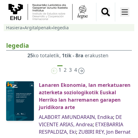
Hasiera
»
Argitalpenak
»
legedia
legedia
25
ko totaletik,
1tik - 8ra
erakusten
1
2
3
4
Lanaren Ekonomia, lan merkatuaren
azterketa soziologikotik Euskal
Herriko lan harremanen garapen
juridikora arte
ALABORT AMUNDARAIN, Endika
;
DE
VICENTE ARIAS, Andrea
;
ETXEBARRIA
RESPALDIZA, Eki
;
ZUBIRI REY, Jon Bernat