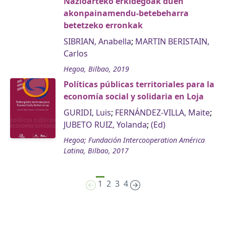
Nazioarteko erkidegoak duen
akonpainamendu-betebeharra
betetzeko erronkak
SIBRIAN, Anabella
;
MARTIN BERISTAIN,
Carlos
Hegoa, Bilbao, 2019
Políticas públicas territoriales para la
economía social y solidaria en Loja
GURIDI, Luis
;
FERNÁNDEZ-VILLA, Maite
;
JUBETO RUIZ, Yolanda
;
(Ed)
Hegoa; Fundación Intercooperation América
Latina, Bilbao, 2017
1
2
3
4