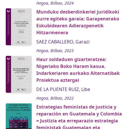
Hegoa, Bilbao, 2024
Munduko desberdinkeriei juridikoki
aurre egiteko garaia: Garapenerako
Eskubidearen Adierazpenetik
Hitzarmenera
SAEZ CABALLERO, Garazi
Hegoa, Bilbao, 2023
Haur soldaduen gizarteratzea:
Nigeriako Boko Haram kasua.
Indarkeriaren aurkako Alternatibak
Proiektua aztergai
DE LA PUENTE RUIZ, Libe
Hegoa, Bilbao, 2022
Estrategias feministas de justicia y
reparación en Guatemala y Colombia
= Justizia eta erreparazio estrategia
feministak Guatemalan eta