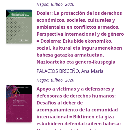
Hegoa, Bilbao, 2020
Dosier: La protección de los derechos
económicos, sociales, culturales y
ambientales en conflictos armados.
Perspectiva internacional y de género
= Dosierra: Eskubide ekonomiko,
sozial, kultural eta ingurumenekoen
babesa gatazka armatuetan.
Nazioarteko eta genero-ikuspegia
PALACIOS BRICEÑO, Ana María
Hegoa, Bilbao, 2020
Apoyo a víctimas y a defensores y
defensoras de derechos humanos:
Desafíos al deber de
acompañamiento de la comunidad
internacional = Biktimen eta giza
eskubideen defendatzaileen babesa: