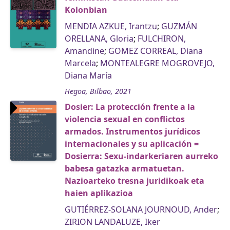
Kolonbian
MENDIA AZKUE, Irantzu
;
GUZMÁN
ORELLANA, Gloria
;
FULCHIRON,
Amandine
;
GOMEZ CORREAL, Diana
Marcela
;
MONTEALEGRE MOGROVEJO,
Diana María
Hegoa, Bilbao, 2021
Dosier: La protección frente a la
violencia sexual en conflictos
armados. Instrumentos jurídicos
internacionales y su aplicación =
Dosierra: Sexu-indarkeriaren aurreko
babesa gatazka armatuetan.
Nazioarteko tresna juridikoak eta
haien aplikazioa
GUTIÉRREZ-SOLANA JOURNOUD, Ander
;
ZIRION LANDALUZE, Iker