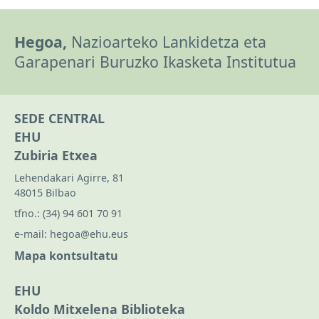
Hegoa,
Nazioarteko Lankidetza eta
Garapenari Buruzko Ikasketa Institutua
SEDE CENTRAL
EHU
Zubiria Etxea
Lehendakari Agirre, 81
48015 Bilbao
tfno.:
(34) 94 601 70 91
e-mail:
hegoa@ehu.eus
Mapa kontsultatu
EHU
Koldo Mitxelena Biblioteka