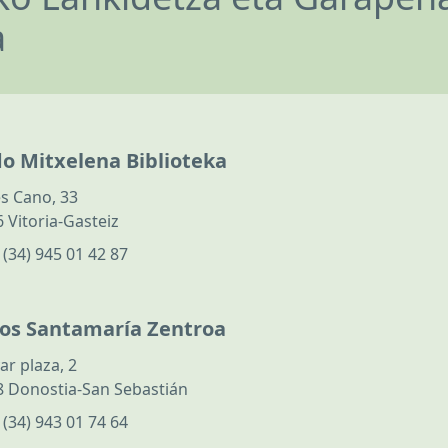
a
do Mitxelena Biblioteka
s Cano, 33
 Vitoria-Gasteiz
:
(34) 945 01 42 87
los Santamaría Zentroa
ar plaza, 2
 Donostia-San Sebastián
:
(34) 943 01 74 64