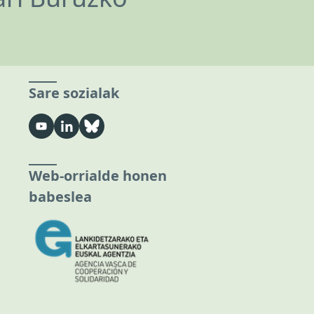
Sare sozialak
Web-orrialde honen
babeslea