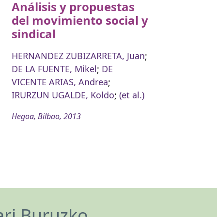
Análisis y propuestas
del movimiento social y
sindical
HERNANDEZ ZUBIZARRETA, Juan
;
DE LA FUENTE, Mikel
;
DE
VICENTE ARIAS, Andrea
;
IRURZUN UGALDE, Koldo
;
(et al.)
Hegoa, Bilbao, 2013
ari Buruzko