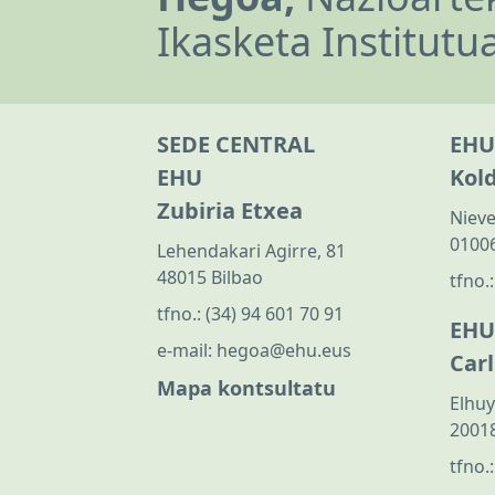
Ikasketa Institutu
SEDE CENTRAL
EHU
EHU
Kol
Zubiria Etxea
Nieve
01006
Lehendakari Agirre, 81
48015 Bilbao
tfno.
tfno.:
(34) 94 601 70 91
EHU
e-mail:
hegoa@ehu.eus
Car
Mapa kontsultatu
Elhuy
20018
tfno.