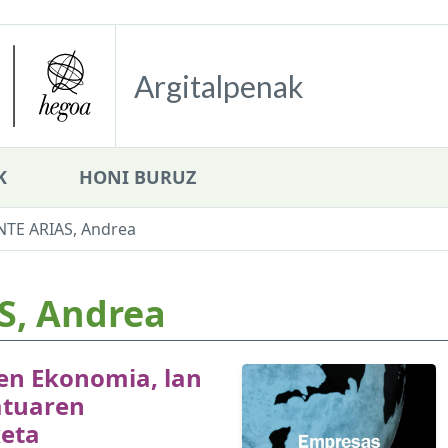
Argitalpenak
K
HONI BURUZ
NTE ARIAS, Andrea
S, Andrea
en Ekonomia, lan
tuaren
keta