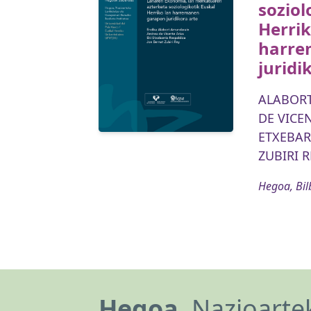
soziol
Herrik
harre
juridi
ALABORT
DE VICEN
ETXEBAR
ZUBIRI R
Hegoa, Bil
Hegoa,
Nazioartek