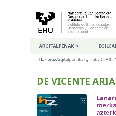
ARGITALPENAK
EGILEA
Hasiera
»
Argitalpenak
»
Egileak
»
DE VICE
DE VICENTE ARIA
Lanar
merka
azter