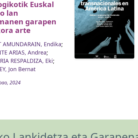
ogikotik Euskal
o lan
manen garapen
kora arte
 AMUNDARAIN, Endika
;
TE ARIAS, Andrea
;
RIA RESPALDIZA, Eki
;
EY, Jon Bernat
bao, 2024
o Lankidetza eta Garapen