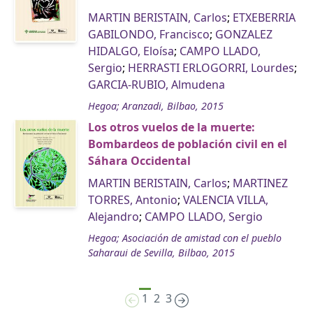
MARTIN BERISTAIN, Carlos
;
ETXEBERRIA
GABILONDO, Francisco
;
GONZALEZ
HIDALGO, Eloísa
;
CAMPO LLADO,
Sergio
;
HERRASTI ERLOGORRI, Lourdes
;
GARCIA-RUBIO, Almudena
Hegoa; Aranzadi, Bilbao, 2015
Los otros vuelos de la muerte:
Bombardeos de población civil en el
Sáhara Occidental
MARTIN BERISTAIN, Carlos
;
MARTINEZ
TORRES, Antonio
;
VALENCIA VILLA,
Alejandro
;
CAMPO LLADO, Sergio
Hegoa; Asociación de amistad con el pueblo
Saharaui de Sevilla, Bilbao, 2015
1
2
3