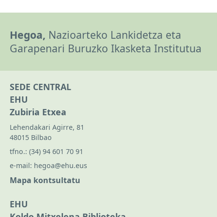
Hegoa,
Nazioarteko Lankidetza eta
Garapenari Buruzko Ikasketa Institutua
SEDE CENTRAL
EHU
Zubiria Etxea
Lehendakari Agirre, 81
48015 Bilbao
tfno.:
(34) 94 601 70 91
e-mail:
hegoa@ehu.eus
Mapa kontsultatu
EHU
Koldo Mitxelena Biblioteka