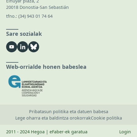
Elhuyar plaza, 2
20018 Donostia-San Sebastián
tfno.:
(34) 943 01 74 64
Sare sozialak
Web-orrialde honen babeslea
Pribatasun politika eta datuen babesa
Lege oharra eta baldintza orokorrak
Cookie politika
2011 - 2024 Hegoa | eFaber-ek garatua
Login