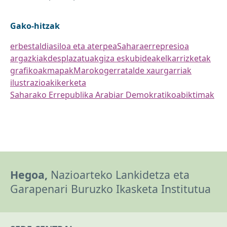
Gako-hitzak
erbestaldi
asiloa eta aterpea
Sahara
errepresioa
argazkiak
desplazatuak
giza eskubideak
elkarrizketak
grafikoak
mapak
Maroko
gerra
talde xaurgarriak
ilustrazioak
ikerketa
Saharako Errepublika Arabiar Demokratikoa
biktimak
Hegoa,
Nazioarteko Lankidetza eta
Garapenari Buruzko Ikasketa Institutua