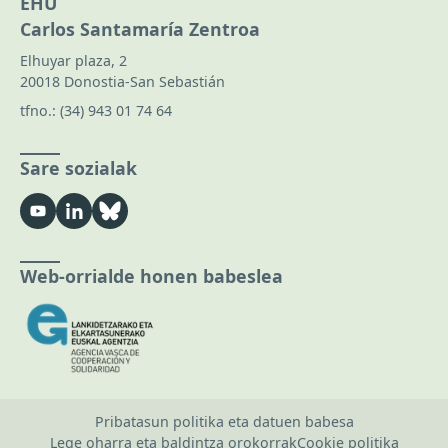
EHU
Carlos Santamaría Zentroa
Elhuyar plaza, 2
20018 Donostia-San Sebastián
tfno.:
(34) 943 01 74 64
Sare sozialak
Web-orrialde honen babeslea
Pribatasun politika eta datuen babesa
Lege oharra eta baldintza orokorrak
Cookie politika