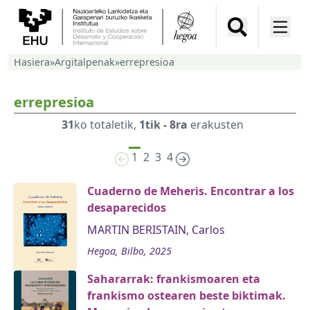
Hasiera
»
Argitalpenak
»
errepresioa
errepresioa
31
ko totaletik,
1tik - 8ra
erakusten
1
2
3
4
Cuaderno de Meheris. Encontrar a los
desaparecidos
MARTIN BERISTAIN, Carlos
Hegoa, Bilbo, 2025
Sahararrak: frankismoaren eta
frankismo ostearen beste biktimak.