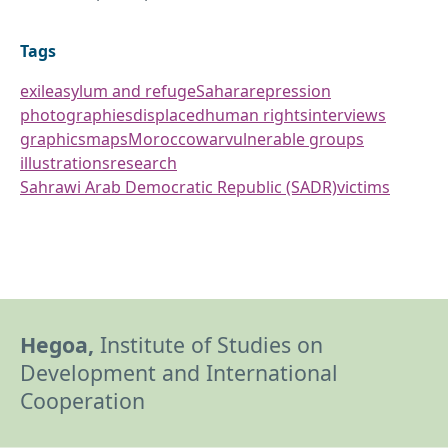
Tags
exile
asylum and refuge
Sahara
repression
photographies
displaced
human rights
interviews
graphics
maps
Morocco
war
vulnerable groups
illustrations
research
Sahrawi Arab Democratic Republic (SADR)
victims
Hegoa,
Institute of Studies on
Development and International
Cooperation