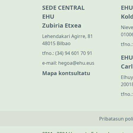
SEDE CENTRAL
EHU
EHU
Kol
Zubiria Etxea
Nieve
01006
Lehendakari Agirre, 81
48015 Bilbao
tfno.
tfno.:
(34) 94 601 70 91
EHU
e-mail:
hegoa@ehu.eus
Car
Mapa kontsultatu
Elhuy
20018
tfno.
Pribatasun pol