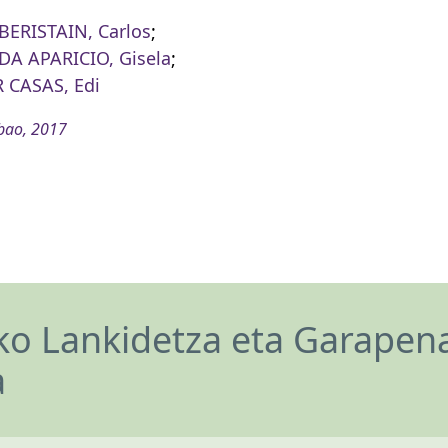
ERISTAIN, Carlos
;
A APARICIO, Gisela
;
 CASAS, Edi
bao, 2017
o Lankidetza eta Garapen
a