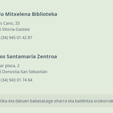
do Mitxelena Biblioteka
s Cano, 33
 Vitoria-Gasteiz
:
(34) 945 01 42 87
los Santamaría Zentroa
ar plaza, 2
 Donostia-San Sebastián
:
(34) 943 01 74 64
itika eta datuen babesa
Lege oharra eta baldintza orokorra