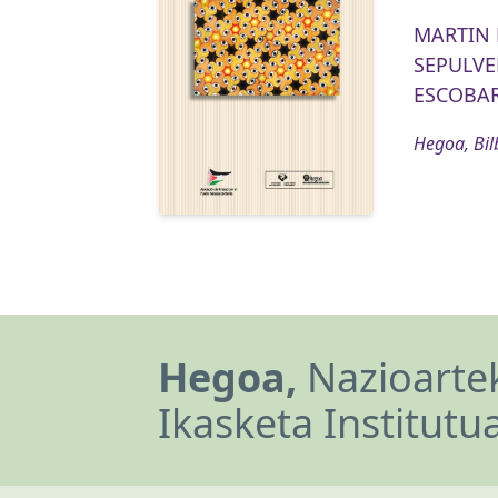
MARTIN B
SEPULVED
ESCOBAR
Hegoa, Bil
Hegoa,
Nazioartek
Ikasketa Institutu