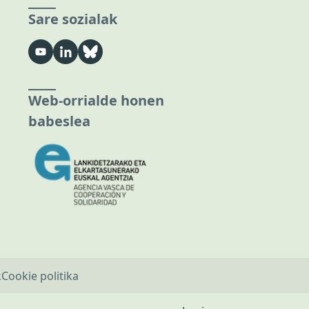
Sare sozialak
Web-orrialde honen
babeslea
k
Cookie politika