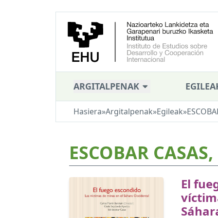
ARGITALPENAK
EGILEA
Hasiera
»
Argitalpenak
»
Egileak
»
ESCOBAR
ESCOBAR CASAS, 
El fue
víctim
Sáhar