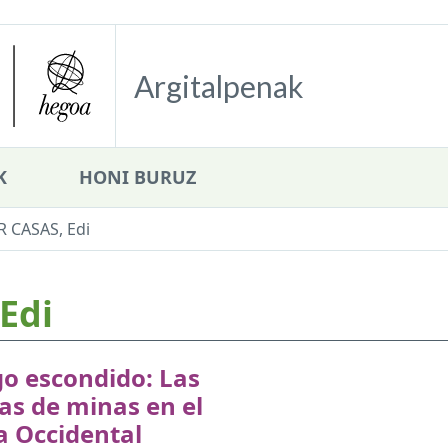
Argitalpenak
K
HONI BURUZ
 CASAS, Edi
Edi
go escondido: Las
as de minas en el
a Occidental