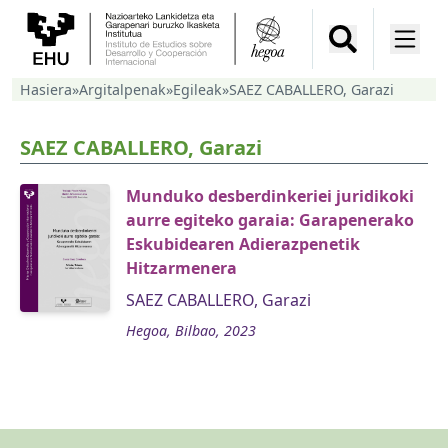
Hasiera
»
Argitalpenak
»
Egileak
»
SAEZ CABALLERO, Garazi
SAEZ CABALLERO, Garazi
Munduko desberdinkeriei juridikoki
aurre egiteko garaia: Garapenerako
Eskubidearen Adierazpenetik
Hitzarmenera
SAEZ CABALLERO, Garazi
Hegoa, Bilbao, 2023