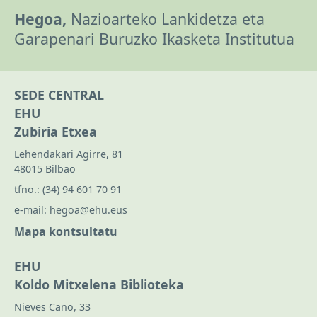
Hegoa,
Nazioarteko Lankidetza eta
Garapenari Buruzko Ikasketa Institutua
SEDE CENTRAL
EHU
Zubiria Etxea
Lehendakari Agirre, 81
48015 Bilbao
tfno.:
(34) 94 601 70 91
e-mail:
hegoa@ehu.eus
Mapa kontsultatu
EHU
Koldo Mitxelena Biblioteka
Nieves Cano, 33