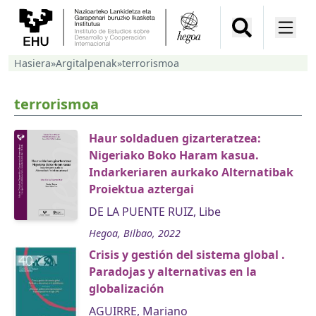
Hasiera
»
Argitalpenak
»
terrorismoa
terrorismoa
Haur soldaduen gizarteratzea:
Nigeriako Boko Haram kasua.
Indarkeriaren aurkako Alternatibak
Proiektua aztergai
DE LA PUENTE RUIZ, Libe
Hegoa, Bilbao, 2022
Crisis y gestión del sistema global .
Paradojas y alternativas en la
globalización
AGUIRRE, Mariano