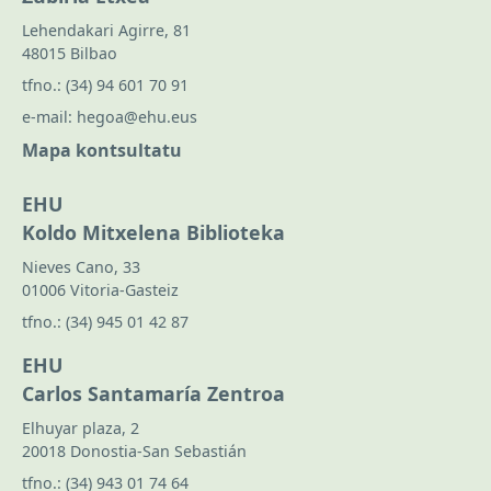
Lehendakari Agirre, 81
48015 Bilbao
tfno.:
(34) 94 601 70 91
e-mail:
hegoa@ehu.eus
Mapa kontsultatu
EHU
Koldo Mitxelena Biblioteka
Nieves Cano, 33
01006 Vitoria-Gasteiz
tfno.:
(34) 945 01 42 87
EHU
Carlos Santamaría Zentroa
Elhuyar plaza, 2
20018 Donostia-San Sebastián
tfno.:
(34) 943 01 74 64