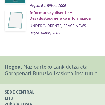
Hegoa; GV, Bilbao, 2006
Informarse y disentir =
Desadostasunerako informazioa
UNDERCURRENTS
;
PEACE NEWS
Hegoa, Bilbao, 2005
Hegoa,
Nazioarteko Lankidetza eta
Garapenari Buruzko Ikasketa Institutua
SEDE CENTRAL
EHU
Zubiria Etxea