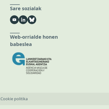
Sare sozialak
Web-orrialde honen
babeslea
k
Cookie politika