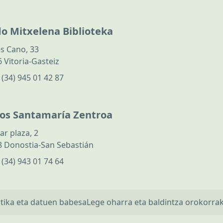
do Mitxelena Biblioteka
s Cano, 33
 Vitoria-Gasteiz
:
(34) 945 01 42 87
los Santamaría Zentroa
ar plaza, 2
 Donostia-San Sebastián
:
(34) 943 01 74 64
itika eta datuen babesa
Lege oharra eta baldintza orokorra