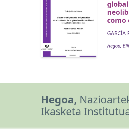
global
neolib
como e
GARCÍA 
Hegoa, Bil
Hegoa,
Nazioartek
Ikasketa Institutu