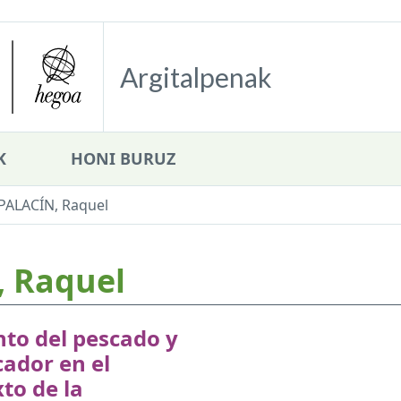
Argitalpenak
K
HONI BURUZ
PALACÍN, Raquel
 Raquel
nto del pescado y
cador en el
to de la