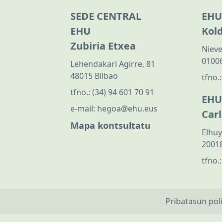
SEDE CENTRAL
EHU
EHU
Kol
Zubiria Etxea
Nieve
01006
Lehendakari Agirre, 81
48015 Bilbao
tfno.
tfno.:
(34) 94 601 70 91
EHU
e-mail:
hegoa@ehu.eus
Car
Mapa kontsultatu
Elhuy
20018
tfno.
Pribatasun pol