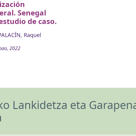
ización
eral. Senegal
studio de caso.
PALACÍN, Raquel
bao, 2022
o Lankidetza eta Garapen
a