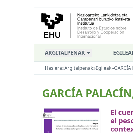
ARGITALPENAK
EGILEA
Hasiera
»
Argitalpenak
»
Egileak
»
GARCÍA 
GARCÍA PALACÍN,
El cue
el pes
contex