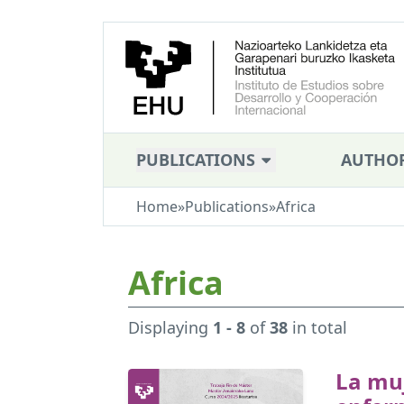
PUBLICATIONS
AUTHO
Home
»
Publications
»
Africa
Africa
Displaying
1 - 8
of
38
in total
La muj