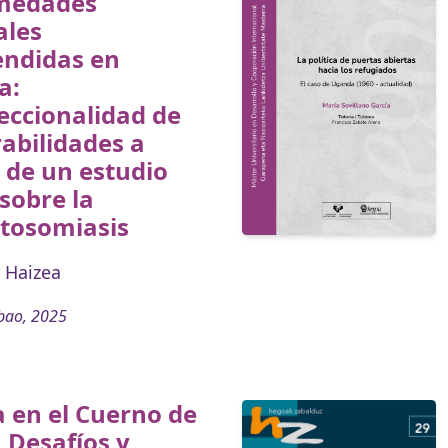
medades
ales
endidas en
a:
eccionalidad de
abilidades a
 de un estudio
 sobre la
stosomiasis
 Haizea
bao, 2025
́a en el Cuerno de
. Desafíos y