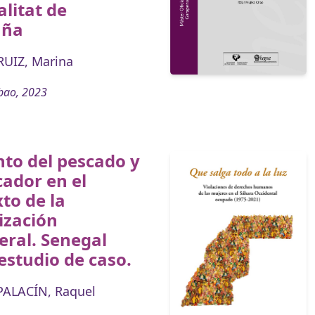
litat de
uña
UIZ, Marina
bao, 2023
nto del pescado y
cador en el
to de la
ización
eral. Senegal
studio de caso.
PALACÍN, Raquel