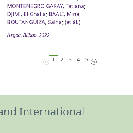
MONTENEGRO GARAY, Tatiana
;
DJIMI, El Ghalia
;
BAALI, Mina
;
BOUTANGUIZA, Salha
;
(et ál.)
Hegoa, Bilbao, 2022
1
2
3
4
5
and International