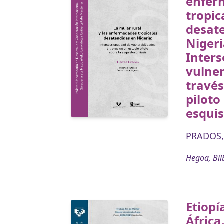
enfer
tropic
desat
Nigeri
Inters
vulner
través
piloto
esqui
PRADOS,
Hegoa, Bil
Etiopi
África