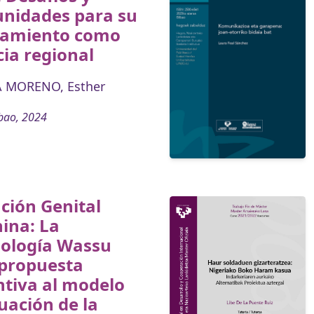
unidades para su
zamiento como
ia regional
 MORENO, Esther
bao, 2024
ción Genital
ina: La
ología Wassu
propuesta
ntiva al modelo
uación de la