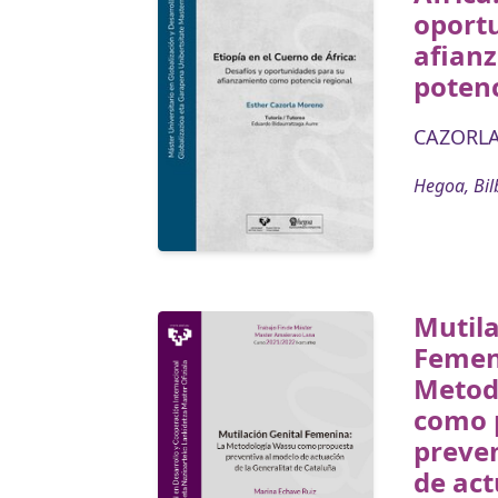
oport
afian
potenc
CAZORLA
Hegoa, Bil
Mutila
Femen
Metod
como 
preve
de act