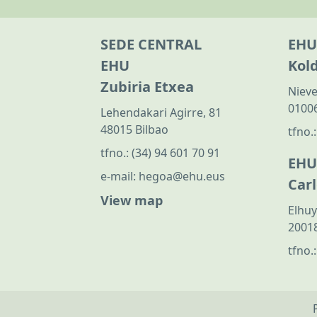
SEDE CENTRAL
EHU
EHU
Kol
Zubiria Etxea
Nieve
01006
Lehendakari Agirre, 81
48015 Bilbao
tfno.
tfno.:
(34) 94 601 70 91
EHU
e-mail:
hegoa@ehu.eus
Car
View map
Elhuy
20018
tfno.