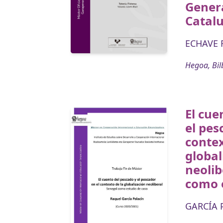
Genera
Catal
ECHAVE R
Hegoa, Bil
El cue
el pes
contex
global
neolib
como e
GARCÍA 