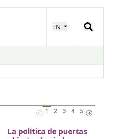
EN
1
2
3
4
5
La política de puertas