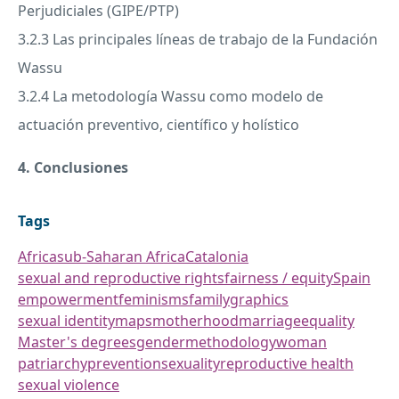
Perjudiciales (
GIPE
/
PTP
)
3.2.3 Las principales líneas de trabajo de la Fundación
Wassu
3.2.4 La metodología Wassu como modelo de
actuación preventivo, científico y holístico
4. Conclusiones
Tags
Africa
sub-Saharan Africa
Catalonia
sexual and reproductive rights
fairness / equity
Spain
empowerment
feminisms
family
graphics
sexual identity
maps
motherhood
marriage
equality
Master's degrees
gender
methodology
woman
patriarchy
prevention
sexuality
reproductive health
sexual violence