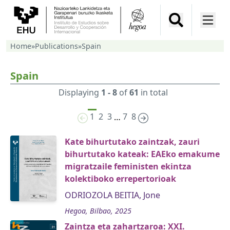
Home
»
Publications
»
Spain
Spain
Displaying
1 - 8
of
61
in total
1
2
3
7
8
…
Kate bihurtutako zaintzak, zauri
bihurtutako kateak: EAEko emakume
migratzaile feministen ekintza
kolektiboko errepertorioak
ODRIOZOLA BEITIA, Jone
Hegoa, Bilbao, 2025
Zaintza eta zahartzaroa: XXI.