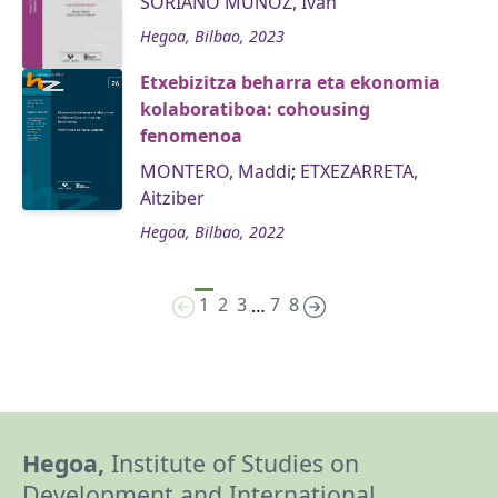
SORIANO MUÑOZ, Iván
Hegoa, Bilbao, 2023
Etxebizitza beharra eta ekonomia
kolaboratiboa: cohousing
fenomenoa
MONTERO, Maddi
;
ETXEZARRETA,
Aitziber
Hegoa, Bilbao, 2022
1
2
3
7
8
…
Hegoa,
Institute of Studies on
Development and International