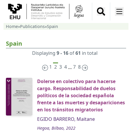
Home
»
Publications
»
Spain
Spain
Displaying
9 - 16
of
61
in total
1
2
3
4
7
8
…
Dolerse en colectivo para hacerse
cargo. Responsabilidad de duelos
políticos de la sociedad española
frente a las muertes y desapariciones
en los tránsitos migratorios
EGIDO BARRERO, Maitane
Hegoa, Bilbao, 2022