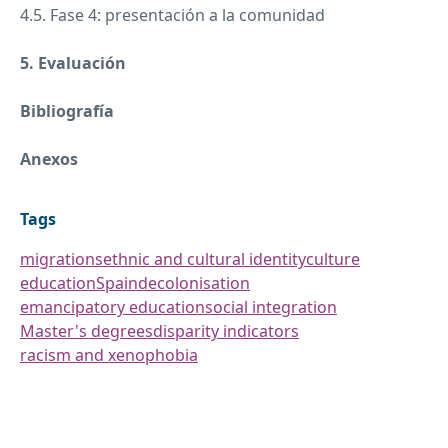
4.5. Fase 4: presentación a la comunidad
5. Evaluación
Bibliografía
Anexos
Tags
migrations
ethnic and cultural identity
culture
education
Spain
decolonisation
emancipatory education
social integration
Master's degrees
disparity indicators
racism and xenophobia