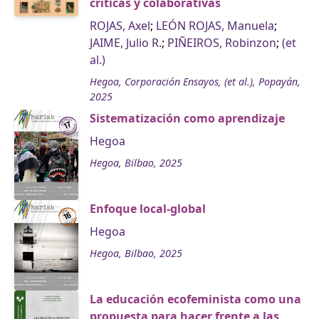
críticas y colaborativas
ROJAS, Axel
;
LEÓN ROJAS, Manuela
;
JAIME, Julio R.
;
PIÑEIROS, Robinzon
;
(et
al.)
Hegoa, Corporación Ensayos, (et al.), Popayán,
2025
Sistematización como aprendizaje
Hegoa
Hegoa, Bilbao, 2025
Enfoque local-global
Hegoa
Hegoa, Bilbao, 2025
La educación ecofeminista como una
propuesta para hacer frente a las