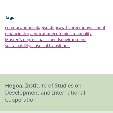
Tags
co-education
ecologism
degrowth
care
empowerment
emancipatory education
ecofeminism
equality
Master's degrees
basic needs
environment
sustainability
ecosocial transitions
Hegoa,
Institute of Studies on
Development and International
Cooperation