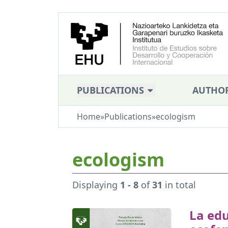
PUBLICATIONS
AUTHO
Home
»
Publications
»
ecologism
ecologism
Displaying
1 - 8
of
31
in total
La ed