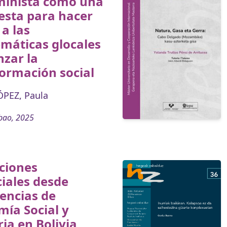
minista como una
esta para hacer
 a las
máticas glocales
nzar la
ormación social
PEZ, Paula
bao, 2025
ciones
iales desde
encias de
ía Social y
ria en Bolivia,