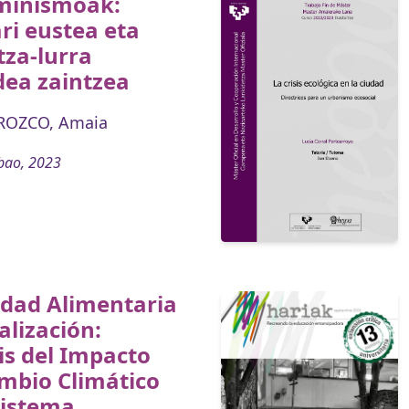
minismoak:
ari eustea eta
za-lurra
dea zaintzea
ROZCO, Amaia
bao, 2023
idad Alimentaria
alización:
is del Impacto
mbio Climático
Sistema