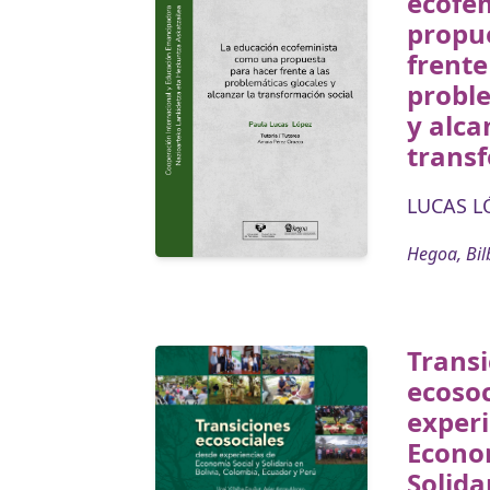
ecofe
propu
frente
proble
y alca
transf
LUCAS LÓ
Hegoa, Bil
Transi
ecosoc
experi
Econom
Solida