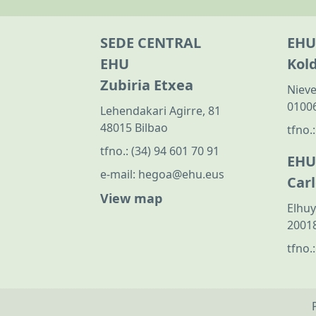
SEDE CENTRAL
EHU
EHU
Kol
Zubiria Etxea
Nieve
01006
Lehendakari Agirre, 81
48015 Bilbao
tfno.
tfno.:
(34) 94 601 70 91
EHU
e-mail:
hegoa@ehu.eus
Car
View map
Elhuy
20018
tfno.