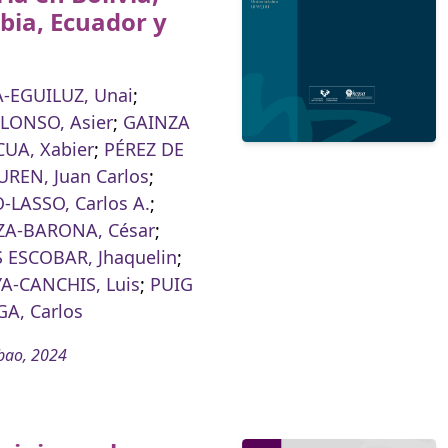
bia, Ecuador y
-EGUILUZ, Unai
;
LONSO, Asier
;
GAINZA
UA, Xabier
;
PÉREZ DE
REN, Juan Carlos
;
LASSO, Carlos A.
;
A-BARONA, César
;
 ESCOBAR, Jhaquelin
;
-CANCHIS, Luis
;
PUIG
A, Carlos
bao, 2024