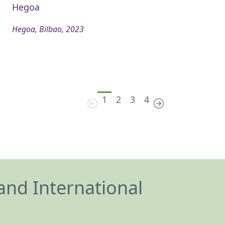
Hegoa
Hegoa, Bilbao, 2023
1
2
3
4
and International