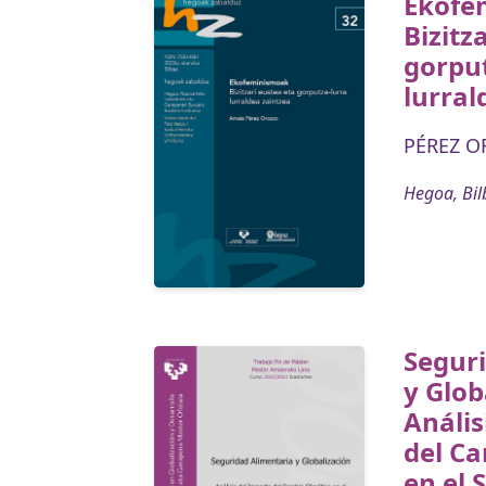
Ekofe
Bizitz
gorput
lurral
PÉREZ O
Hegoa, Bil
Segur
y Glob
Anális
del Ca
en el 