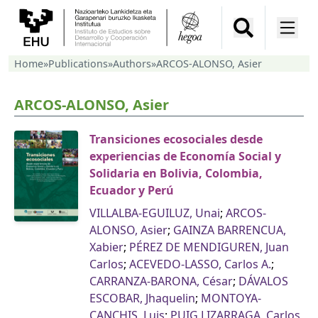
Home
»
Publications
»
Authors
»
ARCOS-ALONSO, Asier
ARCOS-ALONSO, Asier
Transiciones ecosociales desde
experiencias de Economía Social y
Solidaria en Bolivia, Colombia,
Ecuador y Perú
VILLALBA-EGUILUZ, Unai
;
ARCOS-
ALONSO, Asier
;
GAINZA BARRENCUA,
Xabier
;
PÉREZ DE MENDIGUREN, Juan
Carlos
;
ACEVEDO-LASSO, Carlos A.
;
CARRANZA-BARONA, César
;
DÁVALOS
ESCOBAR, Jhaquelin
;
MONTOYA-
CANCHIS, Luis
;
PUIG LIZARRAGA, Carlos