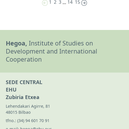
1
2
3
14
15
…
Hegoa,
Institute of Studies on
Development and International
Cooperation
SEDE CENTRAL
EHU
Zubiria Etxea
Lehendakari Agirre, 81
48015 Bilbao
tfno.:
(34) 94 601 70 91
e-mail:
hegoa@ehu.eus