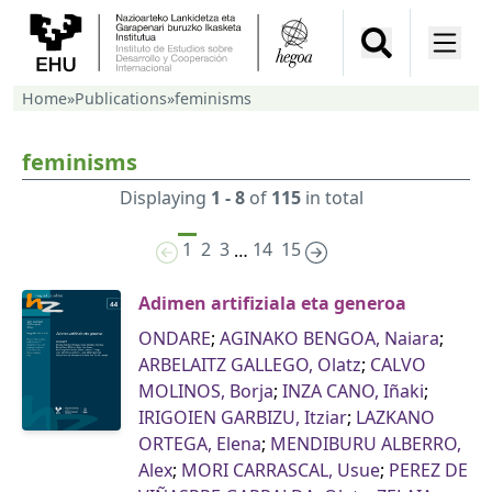
Home
»
Publications
»
feminisms
feminisms
Displaying
1 - 8
of
115
in total
1
2
3
14
15
…
Adimen artifiziala eta generoa
ONDARE
;
AGINAKO BENGOA, Naiara
;
ARBELAITZ GALLEGO, Olatz
;
CALVO
MOLINOS, Borja
;
INZA CANO, Iñaki
;
IRIGOIEN GARBIZU, Itziar
;
LAZKANO
ORTEGA, Elena
;
MENDIBURU ALBERRO,
Alex
;
MORI CARRASCAL, Usue
;
PEREZ DE