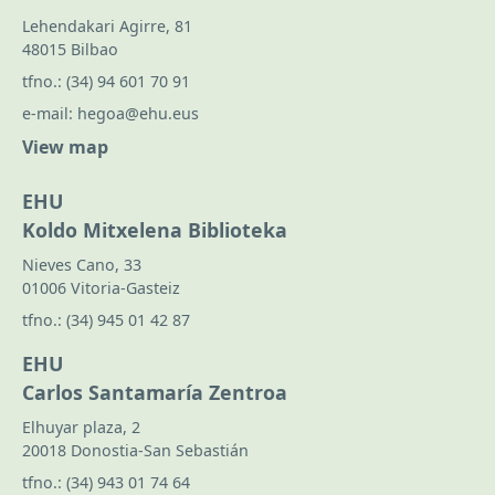
Lehendakari Agirre, 81
48015 Bilbao
tfno.:
(34) 94 601 70 91
e-mail:
hegoa@ehu.eus
View map
EHU
Koldo Mitxelena Biblioteka
Nieves Cano, 33
01006 Vitoria-Gasteiz
tfno.:
(34) 945 01 42 87
EHU
Carlos Santamaría Zentroa
Elhuyar plaza, 2
20018 Donostia-San Sebastián
tfno.:
(34) 943 01 74 64