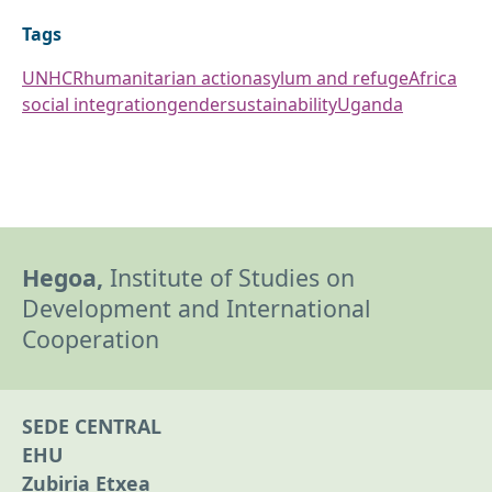
Tags
UNHCR
humanitarian action
asylum and refuge
Africa
social integration
gender
sustainability
Uganda
Hegoa,
Institute of Studies on
Development and International
Cooperation
SEDE CENTRAL
EHU
Zubiria Etxea