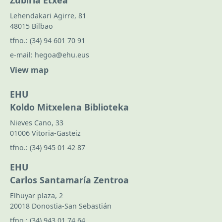
Zubiria Etxea
Lehendakari Agirre, 81
48015 Bilbao
tfno.:
(34) 94 601 70 91
e-mail:
hegoa@ehu.eus
View map
EHU
Koldo Mitxelena Biblioteka
Nieves Cano, 33
01006 Vitoria-Gasteiz
tfno.:
(34) 945 01 42 87
EHU
Carlos Santamaría Zentroa
Elhuyar plaza, 2
20018 Donostia-San Sebastián
tfno.:
(34) 943 01 74 64