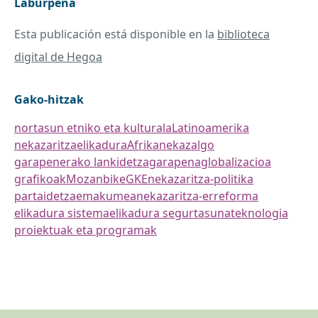
Laburpena
Esta publicación está disponible en la
biblioteca
digital de Hegoa
Gako-hitzak
nortasun etniko eta kulturala
Latinoamerika
nekazaritza
elikadura
Afrika
nekazalgo
garapenerako lankidetza
garapena
globalizacioa
grafikoak
Mozanbike
GKE
nekazaritza-politika
partaidetza
emakumea
nekazaritza-erreforma
elikadura sistema
elikadura segurtasuna
teknologia
proiektuak eta programak