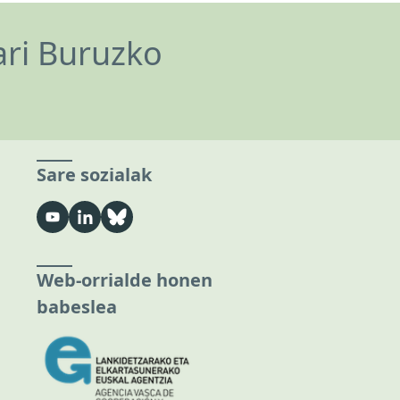
ari Buruzko
Sare sozialak
Web-orrialde honen
babeslea