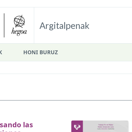
Argitalpenak
K
HONI BURUZ
sando las