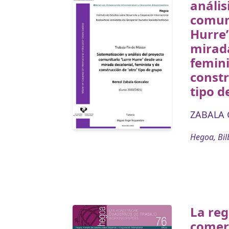
anális
comuni
Hurre
mirada
femini
constr
tipo d
ZABALA 
Hegoa, Bil
La reg
comerc