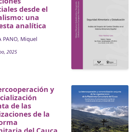
ciones
iales desde el
alismo: una
sta analítica
 PANO, Miquel
bo, 2025
ercooperación y
ialización
ta de las
zaciones de la
forma
itaria del Cauca.