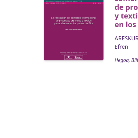
de pro
y text
en los
ARESKU
Efren
Hegoa, Bil