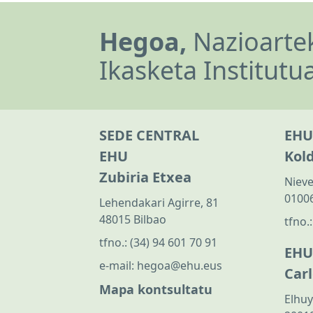
Hegoa,
Nazioartek
Ikasketa Institutu
SEDE CENTRAL
EHU
EHU
Kol
Zubiria Etxea
Nieve
01006
Lehendakari Agirre, 81
48015 Bilbao
tfno.
tfno.:
(34) 94 601 70 91
EHU
e-mail:
hegoa@ehu.eus
Car
Mapa kontsultatu
Elhuy