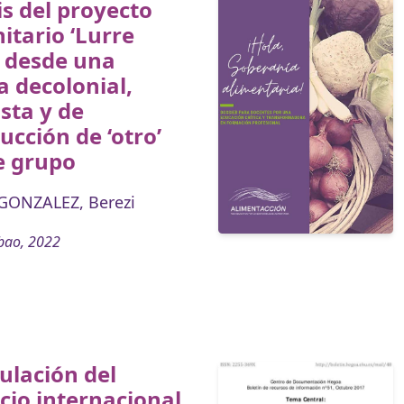
is del proyecto
tario ‘Lurre
’ desde una
 decolonial,
sta y de
ucción de ‘otro’
e grupo
GONZALEZ, Berezi
bao, 2022
ulación del
io internacional