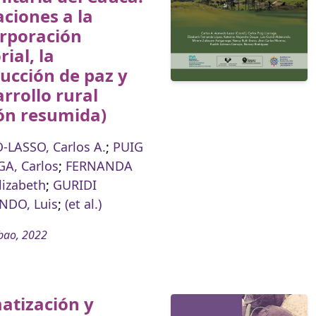
ciones a la
orporación
rial, la
ucción de paz y
arrollo rural
ón resumida)
LASSO, Carlos A.
;
PUIG
A, Carlos
;
FERNANDA
lizabeth
;
GURIDI
DO, Luis
;
(et al.)
bao, 2022
atización y