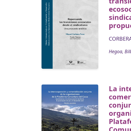
transi
ecosoc
sindic
propue
CORBERA
Hegoa, Bil
La int
comerc
conjun
organi
Plata
Comun