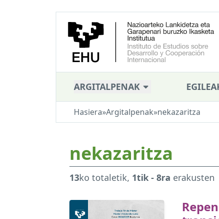
ARGITALPENAK
EGILEA
Hasiera
»
Argitalpenak
»
nekazaritza
nekazaritza
13
ko totaletik,
1tik - 8ra
erakusten
Repen