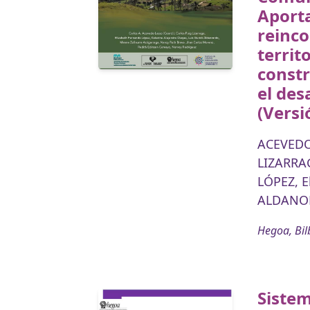
Aporta
reinc
territo
constr
el des
(Versi
ACEVEDO-
LIZARRAG
LÓPEZ, E
ALDANON
Hegoa, Bil
Sistem