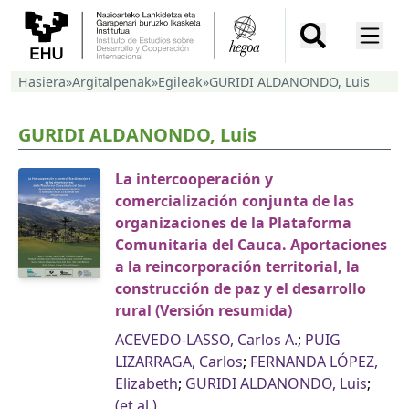
Hasiera
»
Argitalpenak
»
Egileak
»
GURIDI ALDANONDO, Luis
GURIDI ALDANONDO, Luis
La intercooperación y
comercialización conjunta de las
organizaciones de la Plataforma
Comunitaria del Cauca. Aportaciones
a la reincorporación territorial, la
construcción de paz y el desarrollo
rural (Versión resumida)
ACEVEDO-LASSO, Carlos A.
;
PUIG
LIZARRAGA, Carlos
;
FERNANDA LÓPEZ,
Elizabeth
;
GURIDI ALDANONDO, Luis
;
(et al.)