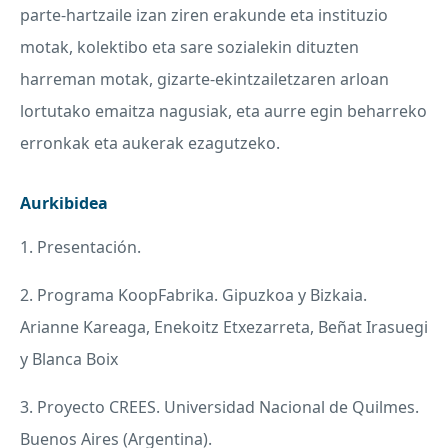
parte-hartzaile izan ziren erakunde eta instituzio
motak, kolektibo eta sare sozialekin dituzten
harreman motak, gizarte-ekintzailetzaren arloan
lortutako emaitza nagusiak, eta aurre egin beharreko
erronkak eta aukerak ezagutzeko.
Aurkibidea
1. Presentación.
2. Programa KoopFabrika. Gipuzkoa y Bizkaia.
Arianne Kareaga, Enekoitz Etxezarreta, Beñat Irasuegi
y Blanca Boix
3. Proyecto
CREES
. Universidad Nacional de Quilmes.
Buenos Aires (Argentina).