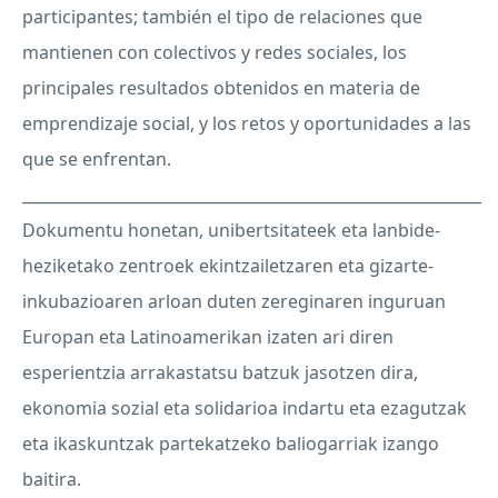
participantes; también el tipo de relaciones que
mantienen con colectivos y redes sociales, los
principales resultados obtenidos en materia de
emprendizaje social, y los retos y oportunidades a las
que se enfrentan.
___________________________________________________________
Dokumentu honetan, unibertsitateek eta lanbide-
heziketako zentroek ekintzailetzaren eta gizarte-
inkubazioaren arloan duten zereginaren inguruan
Europan eta Latinoamerikan izaten ari diren
esperientzia arrakastatsu batzuk jasotzen dira,
ekonomia sozial eta solidarioa indartu eta ezagutzak
eta ikaskuntzak partekatzeko baliogarriak izango
baitira.