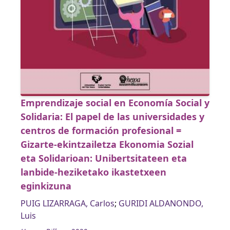
Emprendizaje social en Economía Social y
Solidaria: El papel de las universidades y
centros de formación profesional =
Gizarte-ekintzailetza Ekonomia Sozial
eta Solidarioan: Unibertsitateen eta
lanbide-heziketako ikastetxeen
eginkizuna
PUIG LIZARRAGA, Carlos
;
GURIDI ALDANONDO,
Luis