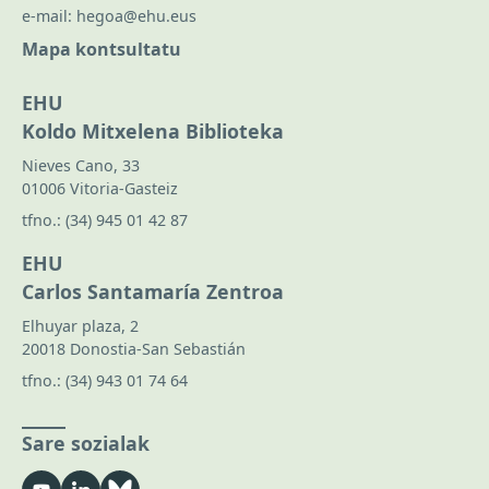
e-mail:
hegoa@ehu.eus
Mapa kontsultatu
EHU
Koldo Mitxelena Biblioteka
Nieves Cano, 33
01006 Vitoria-Gasteiz
tfno.:
(34) 945 01 42 87
EHU
Carlos Santamaría Zentroa
Elhuyar plaza, 2
20018 Donostia-San Sebastián
tfno.:
(34) 943 01 74 64
Sare sozialak