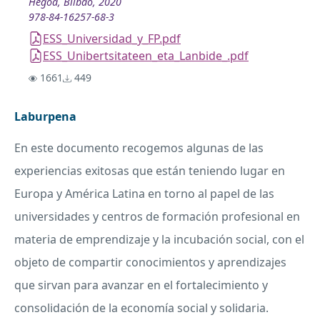
Hegoa, Bilbao, 2020
978-84-16257-68-3
ESS_Universidad_y_FP.pdf
ESS_Unibertsitateen_eta_Lanbide_.pdf
1661
449
Laburpena
En este documento recogemos algunas de las
experiencias exitosas que están teniendo lugar en
Europa y América Latina en torno al papel de las
universidades y centros de formación profesional en
materia de emprendizaje y la incubación social, con el
objeto de compartir conocimientos y aprendizajes
que sirvan para avanzar en el fortalecimiento y
consolidación de la economía social y solidaria.