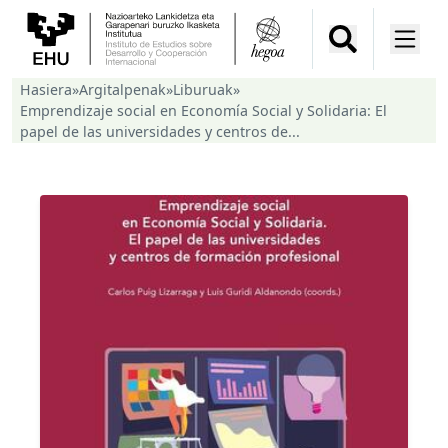
Hasiera
»
Argitalpenak
»
Liburuak
»
Emprendizaje social en Economía Social y Solidaria: El
papel de las universidades y centros de...