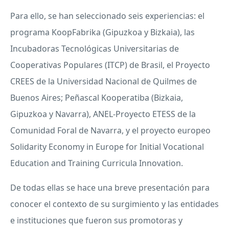
Para ello, se han seleccionado seis experiencias: el
programa KoopFabrika (Gipuzkoa y Bizkaia), las
Incubadoras Tecnológicas Universitarias de
Cooperativas Populares (
ITCP
) de Brasil, el Proyecto
CREES
de la Universidad Nacional de Quilmes de
Buenos Aires; Peñascal Kooperatiba (Bizkaia,
Gipuzkoa y Navarra),
ANEL
-Proyecto
ETESS
de la
Comunidad Foral de Navarra, y el proyecto europeo
Solidarity Economy in Europe for Initial Vocational
Education and Training Curricula Innovation.
De todas ellas se hace una breve presentación para
conocer el contexto de su surgimiento y las entidades
e instituciones que fueron sus promotoras y