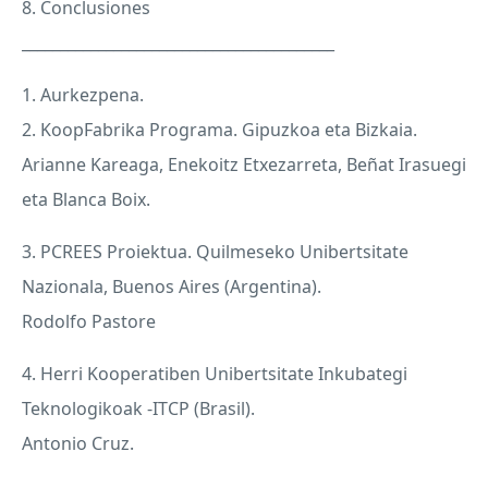
8. Conclusiones
_________________________________________
1. Aurkezpena.
2. KoopFabrika Programa. Gipuzkoa eta Bizkaia.
Arianne Kareaga, Enekoitz Etxezarreta, Beñat Irasuegi
eta Blanca Boix.
3.
PCREES
Proiektua. Quilmeseko Unibertsitate
Nazionala, Buenos Aires (Argentina).
Rodolfo Pastore
4. Herri Kooperatiben Unibertsitate Inkubategi
Teknologikoak -
ITCP
(Brasil).
Antonio Cruz.