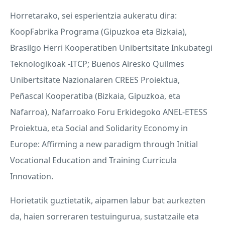
Horretarako, sei esperientzia aukeratu dira:
KoopFabrika Programa (Gipuzkoa eta Bizkaia),
Brasilgo Herri Kooperatiben Unibertsitate Inkubategi
Teknologikoak -
ITCP
; Buenos Airesko Quilmes
Unibertsitate Nazionalaren
CREES
Proiektua,
Peñascal Kooperatiba (Bizkaia, Gipuzkoa, eta
Nafarroa), Nafarroako Foru Erkidegoko
ANEL
-
ETESS
Proiektua, eta Social and Solidarity Economy in
Europe: Affirming a new paradigm through Initial
Vocational Education and Training Curricula
Innovation.
Horietatik guztietatik, aipamen labur bat aurkezten
da, haien sorreraren testuingurua, sustatzaile eta