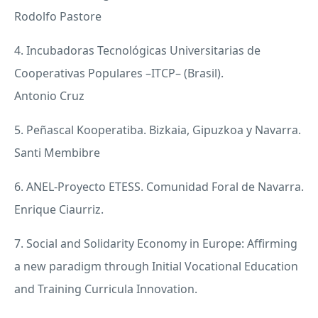
Rodolfo Pastore
4. Incubadoras Tecnológicas Universitarias de
Cooperativas Populares –ITCP– (Brasil).
Antonio Cruz
5. Peñascal Kooperatiba. Bizkaia, Gipuzkoa y Navarra.
Santi Membibre
6.
ANEL
-Proyecto
ETESS
. Comunidad Foral de Navarra.
Enrique Ciaurriz.
7. Social and Solidarity Economy in Europe: Affirming
a new paradigm through Initial Vocational Education
and Training Curricula Innovation.