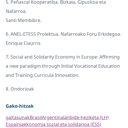
5. Peñascal Kooperatiba. Bizkaia, Gipuzkoa eta
Nafarroa.
Santi Membibre.
6.
ANEL
-
ETESS
Proiektua. Nafarroako Foru Erkidegoa.
Enrique Ciaurriz.
7. Social and Solidarity Economy in Europe: Affirming
a new paradigm through Initial Vocational Education
and Training Curricula Innovation.
8. Ondorioak
Gako-hitzak
gaitasunak
Brasil
Argentina
lanbide-heziketa (LH)
Espainia
ekonomia sozial eta solidarioa (ESS)