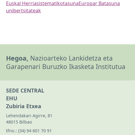
Euskal Herria
sistematikotasuna
Europar Batasuna
unibertsitateak
Hegoa,
Nazioarteko Lankidetza eta
Garapenari Buruzko Ikasketa Institutua
SEDE CENTRAL
EHU
Zubiria Etxea
Lehendakari Agirre, 81
48015 Bilbao
tfno.:
(34) 94 601 70 91