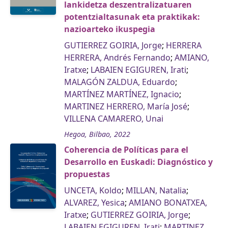
lankidetza deszentralizatuaren
potentzialtasunak eta praktikak:
nazioarteko ikuspegia
GUTIERREZ GOIRIA, Jorge
;
HERRERA
HERRERA, Andrés Fernando
;
AMIANO,
Iratxe
;
LABAIEN EGIGUREN, Irati
;
MALAGÓN ZALDUA, Eduardo
;
MARTÍNEZ MARTÍNEZ, Ignacio
;
MARTINEZ HERRERO, María José
;
VILLENA CAMARERO, Unai
Hegoa, Bilbao, 2022
Coherencia de Políticas para el
Desarrollo en Euskadi: Diagnóstico y
propuestas
UNCETA, Koldo
;
MILLAN, Natalia
;
ALVAREZ, Yesica
;
AMIANO BONATXEA,
Iratxe
;
GUTIERREZ GOIRIA, Jorge
;
LABAIEN EGIGUREN, Irati
;
MARTINEZ