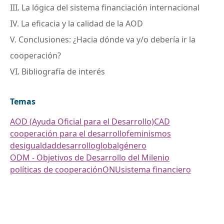
III
. La lógica del sistema financiación internacional
IV. La eficacia y la calidad de la
AOD
V. Conclusiones: ¿Hacia dónde va y/o debería ir la
cooperación?
VI. Bibliografía de interés
Temas
AOD (Ayuda Oficial para el Desarrollo)
CAD
cooperación para el desarrollo
feminismos
desigualdad
desarrollo
global
género
ODM - Objetivos de Desarrollo del Milenio
políticas de cooperación
ONU
sistema financiero