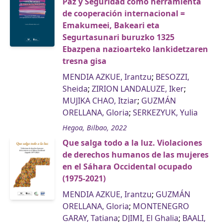
Paz y Seguridad como herramienta
de cooperación internacional =
Emakumeei, Bakeari eta
Segurtasunari buruzko 1325
Ebazpena nazioarteko lankidetzaren
tresna gisa
MENDIA AZKUE, Irantzu
;
BESOZZI,
Sheida
;
ZIRION LANDALUZE, Iker
;
MUJIKA CHAO, Itziar
;
GUZMÁN
ORELLANA, Gloria
;
SERKEZYUK, Yulia
Hegoa, Bilbao, 2022
Que salga todo a la luz. Violaciones
de derechos humanos de las mujeres
en el Sáhara Occidental ocupado
(1975-2021)
MENDIA AZKUE, Irantzu
;
GUZMÁN
ORELLANA, Gloria
;
MONTENEGRO
GARAY, Tatiana
;
DJIMI, El Ghalia
;
BAALI,