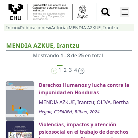
Inicio
»
Publicaciones
»
Autoría
»
MENDIA AZKUE, Irantzu
MENDIA AZKUE, Irantzu
Mostrando
1 - 8
de
25
en total
1
2
3
4
Derechos Humanos y lucha contra la
impunidad en Honduras
MENDIA AZKUE, Irantzu
;
OLIVA, Bertha
Hegoa, COFADEH, Bilbao, 2024
Violencias, impactos y atención
psicosocial en el trabajo de derechos