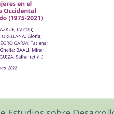
jeres en el
a Occidental
do (1975-2021)
AZKUE, Irantzu
;
ORELLANA, Gloria
;
GRO GARAY, Tatiana
;
 Ghalia
;
BAALI, Mina
;
UIZA, Salha
;
(et ál.)
bao, 2022
de Estudios sobre Desarrol