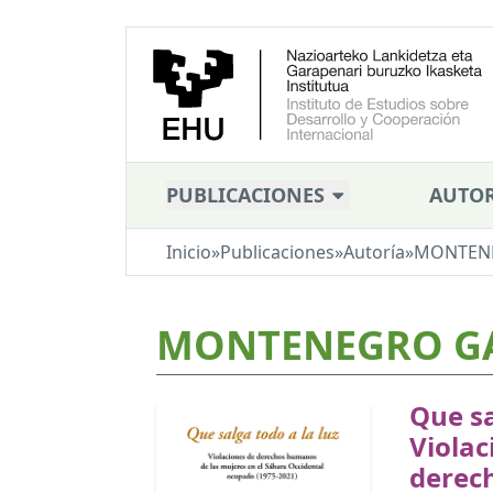
PUBLICACIONES
AUTOR
Inicio
»
Publicaciones
»
Autoría
»
MONTENE
MONTENEGRO GAR
Que sa
Violac
derec