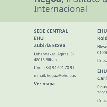
Internacional
SEDE CENTRAL
EHU
EHU
Kol
Zubiria Etxea
Nieve
01006
Lehendakari Agirre, 81
48015 Bilbao
tfno.
tfno.:
(34) 94 601 70 91
EHU
e-mail:
hegoa@ehu.eus
Car
Ver mapa
Elhuy
20018
tfno.