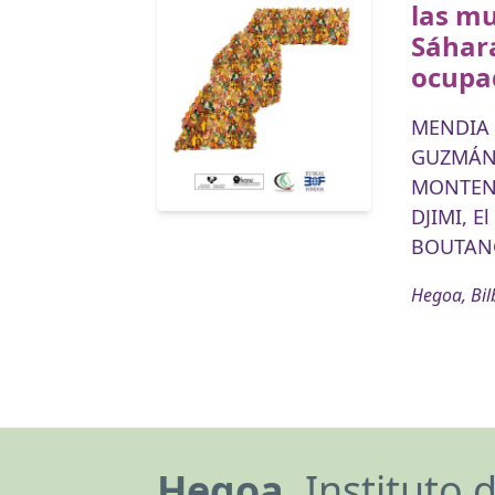
las mu
Sáhar
ocupa
MENDIA 
GUZMÁN 
MONTENE
DJIMI, El
BOUTANG
Hegoa, Bil
Hegoa,
Instituto 