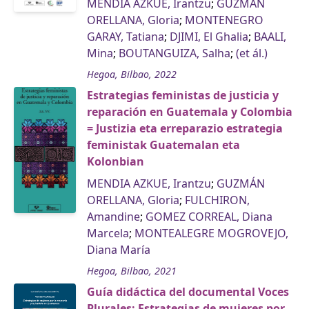
MENDIA AZKUE, Irantzu
;
GUZMÁN
ORELLANA, Gloria
;
MONTENEGRO
GARAY, Tatiana
;
DJIMI, El Ghalia
;
BAALI,
Mina
;
BOUTANGUIZA, Salha
;
(et ál.)
Hegoa, Bilbao, 2022
Estrategias feministas de justicia y
reparación en Guatemala y Colombia
= Justizia eta erreparazio estrategia
feministak Guatemalan eta
Kolonbian
MENDIA AZKUE, Irantzu
;
GUZMÁN
ORELLANA, Gloria
;
FULCHIRON,
Amandine
;
GOMEZ CORREAL, Diana
Marcela
;
MONTEALEGRE MOGROVEJO,
Diana María
Hegoa, Bilbao, 2021
Guía didáctica del documental Voces
Plurales: Estrategias de mujeres por