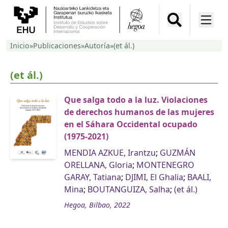
Inicio
»
Publicaciones
»
Autoría
»
(et ál.)
(et ál.)
Que salga todo a la luz. Violaciones
de derechos humanos de las mujeres
en el Sáhara Occidental ocupado
(1975-2021)
MENDIA AZKUE, Irantzu
;
GUZMÁN
ORELLANA, Gloria
;
MONTENEGRO
GARAY, Tatiana
;
DJIMI, El Ghalia
;
BAALI,
Mina
;
BOUTANGUIZA, Salha
;
(et ál.)
Hegoa, Bilbao, 2022