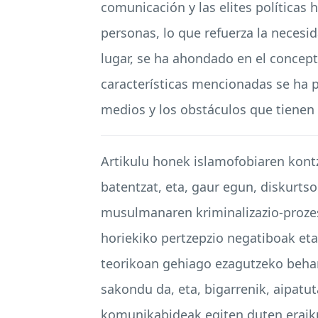
comunicación y las elites políticas 
personas, lo que refuerza la necesi
lugar, se ha ahondado en el concepto
características mencionadas se ha p
medios y los obstáculos que tienen 
Artikulu honek islamofobiaren kontz
batentzat, eta, gaur egun, diskurt
musulmanaren kriminalizazio-prozes
horiekiko pertzepzio negatiboak eta
teorikoan gehiago ezagutzeko behar
sakondu da, eta, bigarrenik, aipat
komunikabideak egiten duten eraik