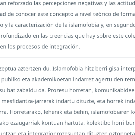
han reforzado las percepciones negativas y las actitu
dad de conocer este concepto a nivel teórico de forma
 y la caracterización de la islamofobia y, en segundo
rofundizado en las creencias que hay sobre este cole
en los procesos de integración.
eptua aztertzen du. Islamofobia hitz berri gisa inte
so publiko eta akademikoetan indarrez agertu den te
u bat zabaldu da. Prozesu horretan, komunikabideek 
 mesfidantza-jarrerak indartu dituzte, eta horrek in
ra. Horretarako, lehenik eta behin, islamofobiaren k
utako ezaugarriak kontuan hartuta, kolektibo horri b
untzan eta integrazioprozesuetan dituzten oztopoet