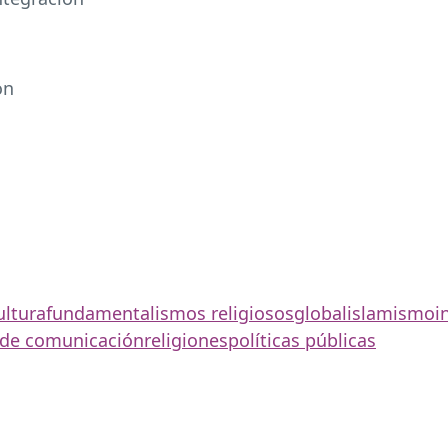
ón
ultura
fundamentalismos religiosos
global
islamismo
i
de comunicación
religiones
políticas públicas