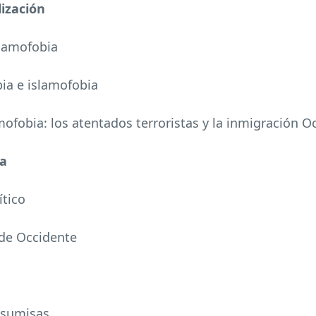
lización
slamofobia
bia e islamofobia
amofobia: los atentados terroristas y la inmigración O
ia
ítico
o de Occidente
s sumisas