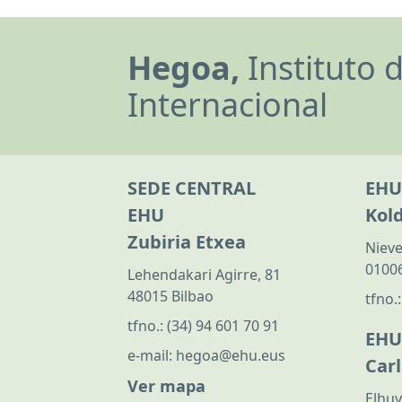
Hegoa,
Instituto 
Internacional
SEDE CENTRAL
EHU
EHU
Kol
Zubiria Etxea
Nieve
01006
Lehendakari Agirre, 81
48015 Bilbao
tfno.
tfno.:
(34) 94 601 70 91
EHU
e-mail:
hegoa@ehu.eus
Car
Ver mapa
Elhuy