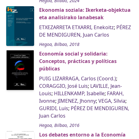
Hegoa, Bilbao, 2024
Ekonomia soziala: Ikerketa-objektua
eta analisirako lanabesak
ETXEZARRETA ETXARRI, Enekoitz
;
PÉREZ
DE MENDIGUREN, Juan Carlos
Hegoa, Bilbao, 2018
Economía social y solidaria:
Conceptos, prácticas y políticas
públicas
PUIG LIZARRAGA, Carlos (Coord.)
;
CORAGGIO, José Luis
;
LAVILLE, Jean-
Louis
;
HILLENKAMP, Isabelle
;
FARAH,
Ivonne
;
JIMENEZ, Jhonny
;
VEGA, Silvia
;
GURIDI, Luis
;
PÉREZ DE MENDIGUREN,
Juan Carlos
Hegoa, Bilbao, 2016
Los debates entorno a la Economía