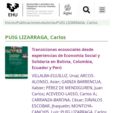
Inicio
»
Publicaciones
»
Autoría
»
PUIG LIZARRAGA, Carlos
PUIG LIZARRAGA, Carlos
Transiciones ecosociales desde
experiencias de Economía Social y
Solidaria en Bolivia, Colombia,
Ecuador y Perú
VILLALBA-EGUILUZ, Unai
;
ARCOS-
ALONSO, Asier
;
GAINZA BARRENCUA,
Xabier
;
PÉREZ DE MENDIGUREN, Juan
Carlos
;
ACEVEDO-LASSO, Carlos A.
;
CARRANZA-BARONA, César
;
DÁVALOS
ESCOBAR, Jhaquelin
;
MONTOYA-
CANCHIS, Luis
;
PUIG LIZARRAGA, Carlos