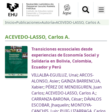
Inicio
»
Publicaciones
»
Autoría
»
ACEVEDO-LASSO, Carlos A.
ACEVEDO-LASSO, Carlos A.
Transiciones ecosociales desde
experiencias de Economía Social y
Solidaria en Bolivia, Colombia,
Ecuador y Perú
VILLALBA-EGUILUZ, Unai
;
ARCOS-
ALONSO, Asier
;
GAINZA BARRENCUA,
Xabier
;
PÉREZ DE MENDIGUREN, Juan
Carlos
;
ACEVEDO-LASSO, Carlos A.
;
CARRANZA-BARONA, César
;
DÁVALOS
ESCOBAR, Jhaquelin
;
MONTOYA-
CANCHIS, Luis
;
PUIG LIZARRAGA, Carlos