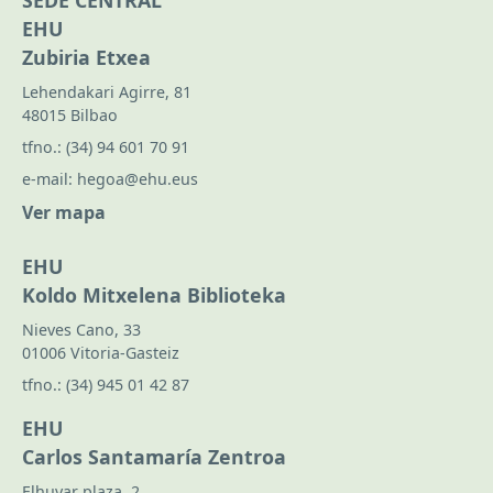
SEDE CENTRAL
EHU
Zubiria Etxea
Lehendakari Agirre, 81
48015 Bilbao
tfno.:
(34) 94 601 70 91
e-mail:
hegoa@ehu.eus
Ver mapa
EHU
Koldo Mitxelena Biblioteka
Nieves Cano, 33
01006 Vitoria-Gasteiz
tfno.:
(34) 945 01 42 87
EHU
Carlos Santamaría Zentroa
Elhuyar plaza, 2