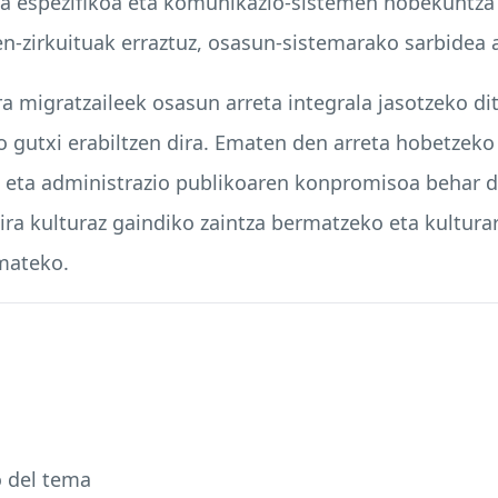
za espezifikoa eta komunikazio-sistemen hobekuntza 
en-zirkuituak erraztuz, osasun-sistemarako sarbidea
ra migratzaileek osasun arreta integrala jasotzeko d
do gutxi erabiltzen dira. Ematen den arreta hobetzeko
n eta administrazio publikoaren konpromisoa behar 
ira kulturaz gaindiko zaintza bermatzeko eta kultura
emateko.
o del tema