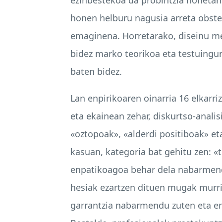
honen helburu nagusia arreta obstet
emaginena. Horretarako, diseinu met
bidez marko teorikoa eta testuingur
baten bidez.
Lan enpirikoaren oinarria 16 elkarr
eta ekainean zehar, diskurtso-analis
«oztopoak», «alderdi positiboak» e
kasuan, kategoria bat gehitu zen: «
enpatikoagoa behar dela nabarmendu
hesiak ezartzen dituen mugak murriz
garrantzia nabarmendu zuten eta ema