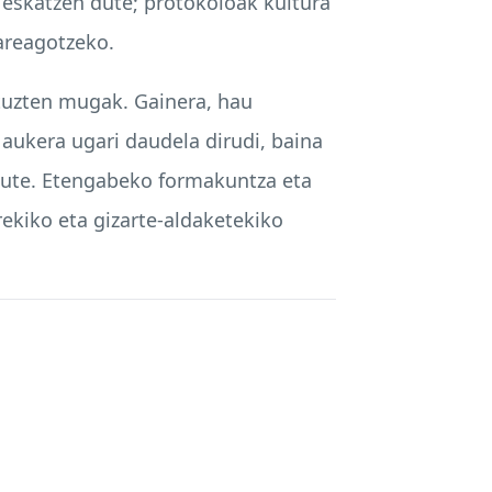
eskatzen dute; protokoloak kultura
 areagotzeko.
ituzten mugak. Gainera, hau
 aukera ugari daudela dirudi, baina
dute. Etengabeko formakuntza eta
rekiko eta gizarte-aldaketekiko