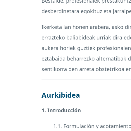
Bestalde, profesionalek prestakunt
desberdinetara egokituz eta jarraip
Ikerketa lan honen arabera, asko di
errazteko baliabideak urriak dira e
aukera horiek guztiek profesionale
eztabaida beharrezko alternatibak d
sentikorra den arreta obstetrikoa 
Aurkibidea
1. Introducción
1.1. Formulación y acotamient