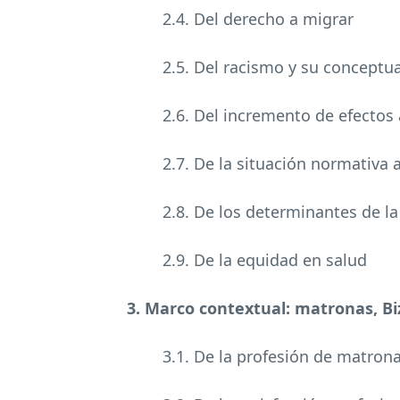
2.4. Del derecho a migrar
2.5. Del racismo y su conceptua
2.6. Del incremento de efectos 
2.7. De la situación normativa 
2.8. De los determinantes de la
2.9. De la equidad en salud
3. Marco contextual: matronas, Bi
3.1. De la profesión de matron