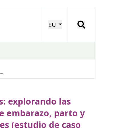
EU
..
: explorando las
e embarazo, parto y
es (estudio de caso