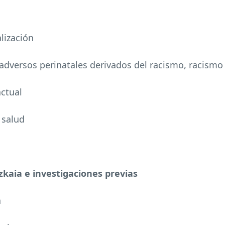
lización
adversos perinatales derivados del racismo, racismo 
actual
 salud
zkaia e investigaciones previas
a