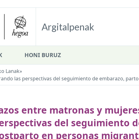
Argitalpenak
K
HONI BURUZ
ko Lanak
»
ando las perspectivas del seguimiento de embarazo, parto.
azos entre matronas y mujeres
erspectivas del seguimiento d
ostparto en personas migrant