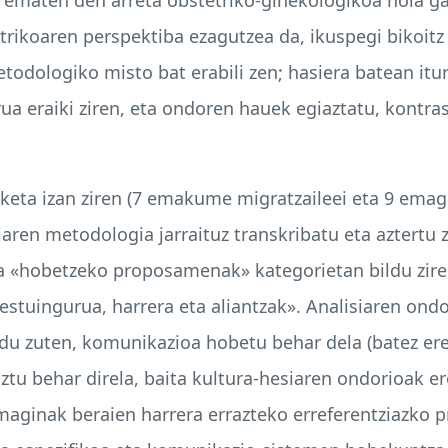
rikoaren perspektiba ezagutzea da, ikuspegi bikoitz 
odologiko misto bat erabili zen; hasiera batean itur
ua eraiki ziren, eta ondoren hauek egiaztatu, kontras
izketa izan ziren (7 emakume migratzaileei eta 9 emag
iaren metodologia jarraituz transkribatu eta aztertu
ta «hobetzeko proposamenak» kategorietan bildu zir
testuingurua, harrera eta aliantzak». Analisiaren on
 zuten, komunikazioa hobetu behar dela (batez ere,
tu behar direla, baita kultura-hesiaren ondorioak er
ginak beraien harrera errazteko erreferentziazko pro