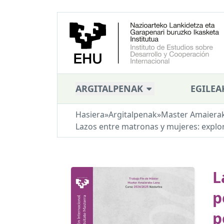
ARGITALPENAK
EGILEA
Hasiera
»
Argitalpenak
»
Master Amaiera
Lazos entre matronas y mujeres: explor
L
p
p