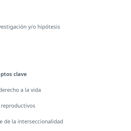
vestigación y/o hipótesis
eptos clave
 derecho a la vida
y reproductivos
e de la interseccionalidad