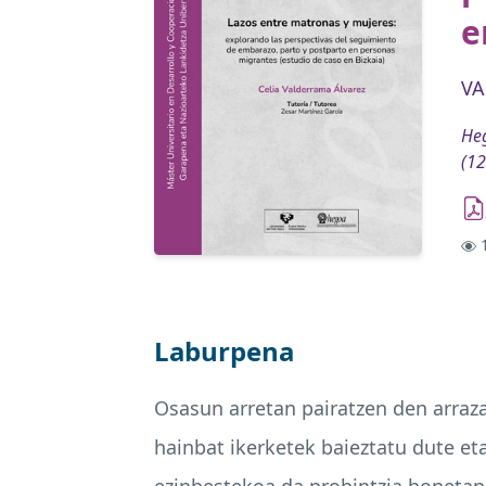
e
VA
Heg
(12
1
Laburpena
Osasun arretan pairatzen den arraz
hainbat ikerketek baieztatu dute et
ezinbestekoa da probintzia honetan 