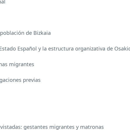
nal
a población de Bizkaia
 Estado Español y la estructura organizativa de Osaki
onas migrantes
igaciones previas
revistadas: gestantes migrantes y matronas