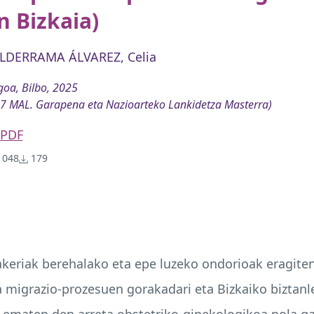
n Bizkaia)
LDERRAMA ÁLVAREZ, Celia
oa, Bilbo, 2025
7 MAL. Garapena eta Nazioarteko Lankidetza Masterra)
PDF
048
179
akeriak berehalako eta epe luzeko ondorioak eragit
a migrazio-prozesuen gorakadari eta Bizkaiko biztanle
ematen den arreta obstetriko-ginekologikoa nola gar