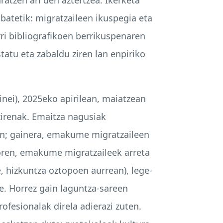
batetik: migratzaileen ikuspegia eta
ri bibliografikoen berrikuspenaren
tatu eta zabaldu ziren lan enpiriko
inei), 2025eko apirilean, maiatzean
 zirenak. Emaitza nagusiak
en; gainera, emakume migratzaileen
doren, emakume migratzaileek arreta
 hizkuntza oztopoen aurrean), lege-
e. Horrez gain laguntza-sareen
fesionalak direla adierazi zuten.