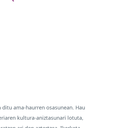
en ditu ama-haurren osasunean. Hau
riaren kultura-aniztasunari lotuta,
atzen ari den aztertzea. Ikerketa