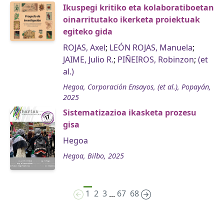
Ikuspegi kritiko eta kolaboratiboetan
oinarritutako ikerketa proiektuak
egiteko gida
ROJAS, Axel
;
LEÓN ROJAS, Manuela
;
JAIME, Julio R.
;
PIÑEIROS, Robinzon
;
(et
al.)
Hegoa, Corporación Ensayos, (et al.), Popayán,
2025
Sistematizazioa ikasketa prozesu
gisa
Hegoa
Hegoa, Bilbo, 2025
1
2
3
67
68
...