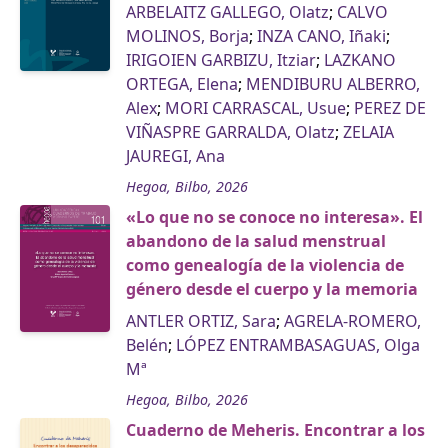
ARBELAITZ GALLEGO, Olatz
;
CALVO
MOLINOS, Borja
;
INZA CANO, Iñaki
;
IRIGOIEN GARBIZU, Itziar
;
LAZKANO
ORTEGA, Elena
;
MENDIBURU ALBERRO,
Alex
;
MORI CARRASCAL, Usue
;
PEREZ DE
VIÑASPRE GARRALDA, Olatz
;
ZELAIA
JAUREGI, Ana
Hegoa, Bilbo, 2026
«Lo que no se conoce no interesa». El
abandono de la salud menstrual
como genealogía de la violencia de
género desde el cuerpo y la memoria
ANTLER ORTIZ, Sara
;
AGRELA-ROMERO,
Belén
;
LÓPEZ ENTRAMBASAGUAS, Olga
Mª
Hegoa, Bilbo, 2026
Cuaderno de Meheris. Encontrar a los