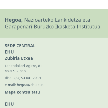
Hegoa,
Nazioarteko Lankidetza eta
Garapenari Buruzko Ikasketa Institutua
SEDE CENTRAL
EHU
Zubiria Etxea
Lehendakari Agirre, 81
48015 Bilbao
tfno.:
(34) 94 601 70 91
e-mail:
hegoa@ehu.eus
Mapa kontsultatu
EHU