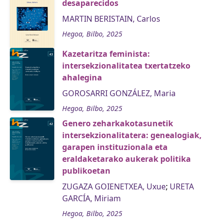
desaparecidos
MARTIN BERISTAIN, Carlos
Hegoa, Bilbo, 2025
Kazetaritza feminista:
intersekzionalitatea txertatzeko
ahalegina
GOROSARRI GONZÁLEZ, Maria
Hegoa, Bilbo, 2025
Genero zeharkakotasunetik
intersekzionalitatera: genealogiak,
garapen instituzionala eta
eraldaketarako aukerak politika
publikoetan
ZUGAZA GOIENETXEA, Uxue
;
URETA
GARCÍA, Miriam
Hegoa, Bilbo, 2025