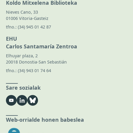
Koldo Mitxelena Biblioteka
Nieves Cano, 33
01006 Vitoria-Gasteiz
tfno.:
(34) 945 01 42 87
EHU
Carlos Santamaría Zentroa
Elhuyar plaza, 2
20018 Donostia-San Sebastián
tfno.:
(34) 943 01 74 64
Sare sozialak
Web-orrialde honen babeslea