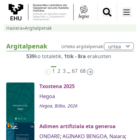
Hasiera
»
Argitalpenak
Argitalpenak
Urteko argitalpenak:
539
ko totaletik,
1tik - 8ra
erakusten
1
2
3
67
68
...
Txostena 2025
Hegoa
Hegoa, Bilbo, 2026
Adimen artifiziala eta generoa
ONDARE
;
AGINAKO BENGOA, Naiara
;