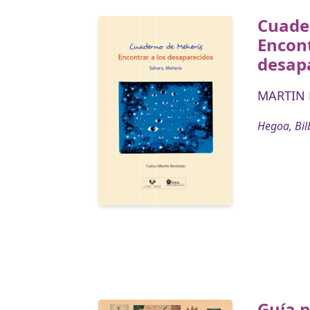
Cuade
Encont
desap
MARTIN B
Hegoa, Bil
Guía p