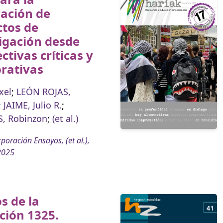
ación de
ctos de
igación desde
ctivas críticas y
rativas
xel
;
LEÓN ROJAS,
;
JAIME, Julio R.
;
, Robinzon
;
(et al.)
poración Ensayos, (et al.),
2025
s de la
ción 1325.