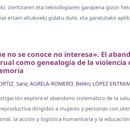
oki, zientziaren eta teknologiaren garapena gizon het
zial ertain-altukoek) gidatu dute, eta garatutako ap
e no se conoce no interesa». El aband
ual como genealogía de la violencia 
memoria
RTIZ, Sara
;
AGRELA-ROMERO, Belén
;
LÓPEZ ENTRAM
estigación explora el abandono sistemático de la sal
 reproductiva dirigidos a mujeres y personas con úte
onal, la acción y logística humanitaria y la educación