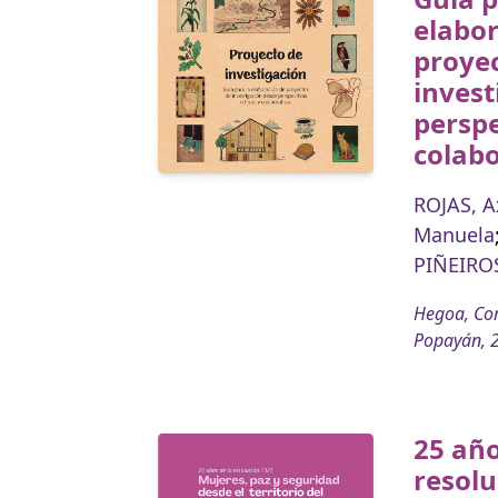
elabor
proye
invest
perspe
colabo
ROJAS, A
Manuela
PIÑEIROS
Hegoa, Cor
Popayán, 
25 año
resolu