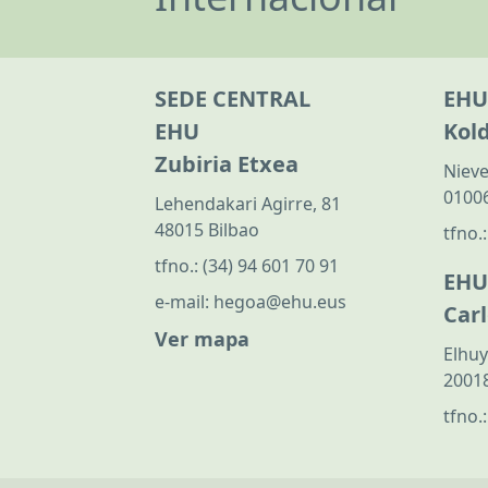
SEDE CENTRAL
EHU
EHU
Kol
Zubiria Etxea
Nieve
01006
Lehendakari Agirre, 81
48015 Bilbao
tfno.
tfno.:
(34) 94 601 70 91
EHU
e-mail:
hegoa@ehu.eus
Car
Ver mapa
Elhuy
20018
tfno.