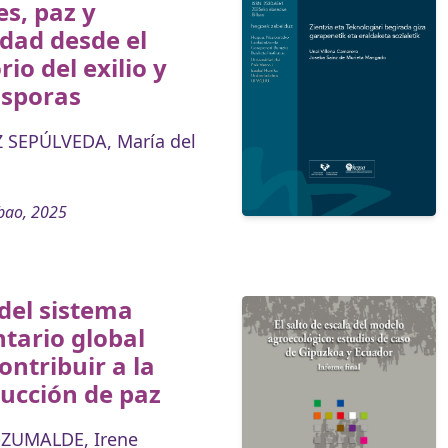
s, paz y
dad desde el
rio del exilio y
ásporas
 SEPÚLVEDA, María del
bao, 2025
del sistema
tario global
ontribuir a la
ucción de paz
-ZUMALDE, Irene