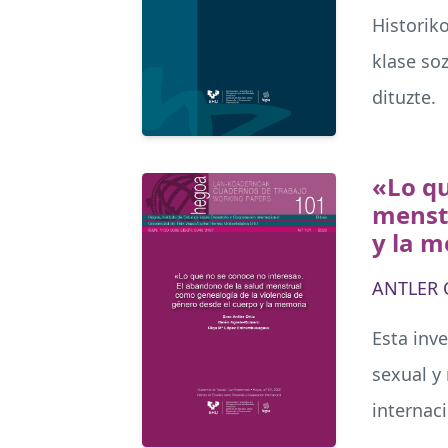
Historik
klase so
dituzte.
«Lo qu
menstr
y la 
ANTLER O
Esta inv
sexual y
internaci