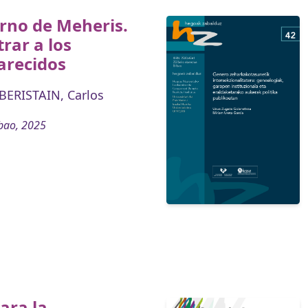
rno de Meheris.
rar a los
arecidos
ERISTAIN, Carlos
bao, 2025
ara la