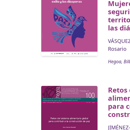
Mujere
seguri
territo
las di
VÁSQUEZ
Rosario
Hegoa, Bil
Retos 
alimen
para c
constr
JIMÉNEZ