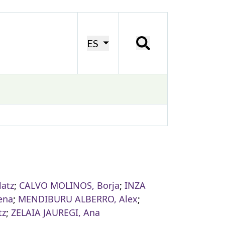
ES
atz
;
CALVO MOLINOS, Borja
;
INZA
ena
;
MENDIBURU ALBERRO, Alex
;
tz
;
ZELAIA JAUREGI, Ana