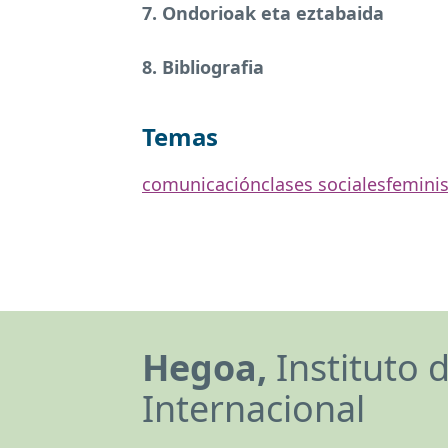
7. Ondorioak eta eztabaida
8. Bibliografia
Temas
comunicación
clases sociales
femini
Hegoa,
Instituto 
Internacional