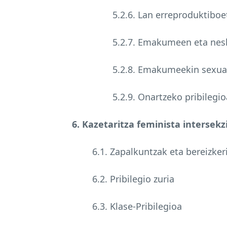
5.2.6. Lan erreproduktiboe
5.2.7. Emakumeen eta nesk
5.2.8. Emakumeekin sexuan
5.2.9. Onartzeko pribilegio
6. Kazetaritza feminista intersekz
6.1. Zapalkuntzak eta bereizke
6.2. Pribilegio zuria
6.3. Klase-Pribilegioa