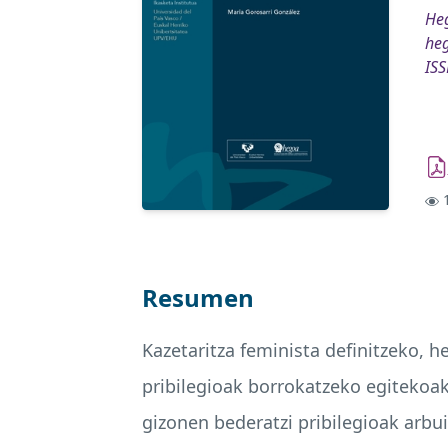
Heg
heg
IS
1
Resumen
Kazetaritza feminista definitzeko, 
pribilegioak borrokatzeko egitekoak
gizonen bederatzi pribilegioak arb