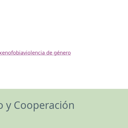
 xenofobia
violencia de género
lo y Cooperación