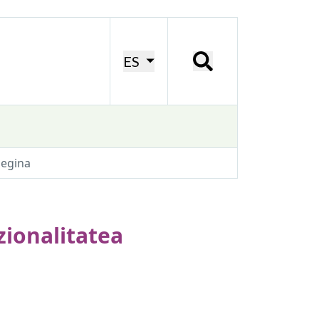
ES
legina
zionalitatea