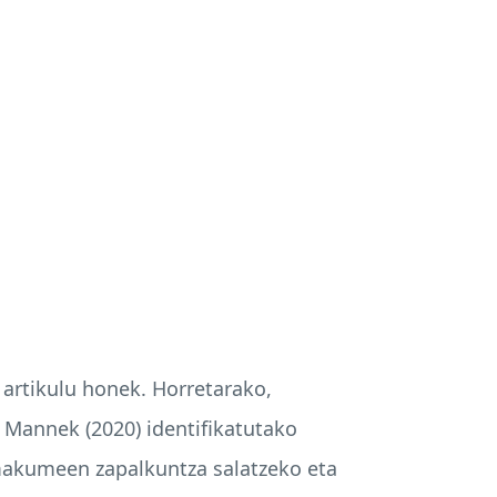
 artikulu honek. Horretarako,
 Mannek (2020) identifikatutako
emakumeen zapalkuntza salatzeko eta