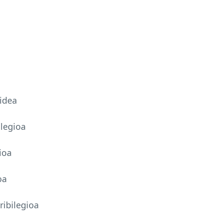
bidea
ilegioa
ioa
oa
ribilegioa