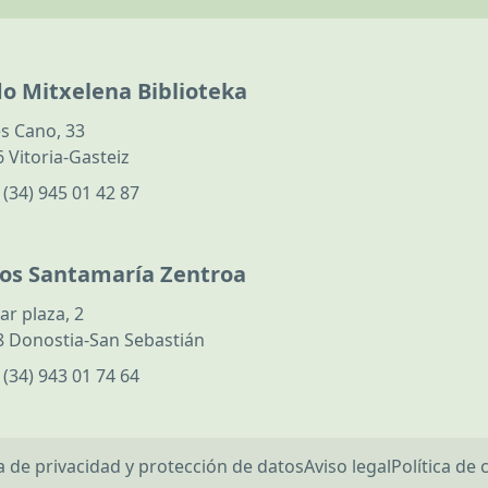
do Mitxelena Biblioteka
s Cano, 33
 Vitoria-Gasteiz
:
(34) 945 01 42 87
los Santamaría Zentroa
ar plaza, 2
 Donostia-San Sebastián
:
(34) 943 01 74 64
ca de privacidad y protección de datos
Aviso legal
Política de 