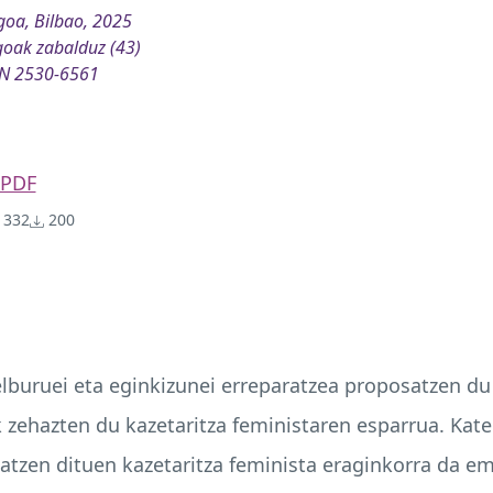
oa, Bilbao, 2025
oak zabalduz (43)
SN 2530-6561
PDF
332
200
helburuei eta eginkizunei erreparatzea proposatzen du
 zehazten du kazetaritza feministaren esparrua. Kate
uiatzen dituen kazetaritza feminista eraginkorra da 