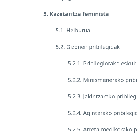
5. Kazetaritza feminista
5.1. Helburua
5.2. Gizonen pribilegioak
5.2.1. Pribilegiorako esku
5.2.2. Miresmenerako prib
5.2.3. Jakintzarako pribileg
5.2.4. Aginterako pribilegi
5.2.5. Arreta medikorako p