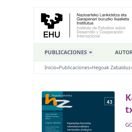
PUBLICACIONES
AUTOR
Inicio
»
Publicaciones
»
Hegoak Zabalduz
K
t
GO