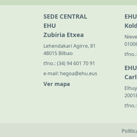
SEDE CENTRAL
EHU
EHU
Kol
Zubiria Etxea
Nieve
01006
Lehendakari Agirre, 81
48015 Bilbao
tfno.
tfno.:
(34) 94 601 70 91
EHU
e-mail:
hegoa@ehu.eus
Car
Ver mapa
Elhuy
20018
tfno.
Políti