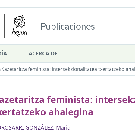
Publicaciones
ÍA
ACERCA DE
»
Kazetaritza feminista: intersekzionalitatea txertatzeko aha
azetaritza feminista: intersek
xertatzeko ahalegina
ROSARRI GONZÁLEZ, Maria