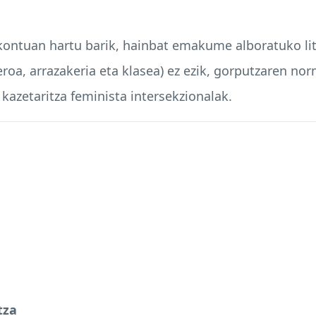
a kontuan hartu barik, hainbat emakume alboratuko l
oa, arrazakeria eta klasea) ez ezik, gorputzaren no
 kazetaritza feminista intersekzionalak.
tza