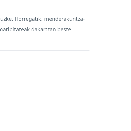
ituzke. Horregatik, menderakuntza-
rmatibitateak dakartzan beste