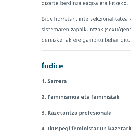
gizarte berdinzaleagoa eraikitzeko.
Bide horretan, intersekzionalitate
sistemaren zapalkuntzak (sexu/gener
bereizkeriak ere gainditu behar ditu
Índice
1. Sarrera
2. Feminismoa eta feministak
3. Kazetaritza profesionala
4. Ikuspegi feministadun kazetari