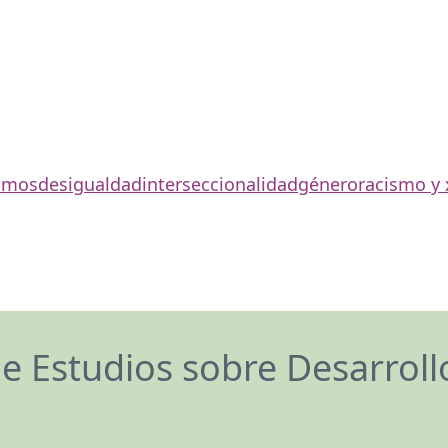
smos
desigualdad
interseccionalidad
género
racismo y
de Estudios sobre Desarrol