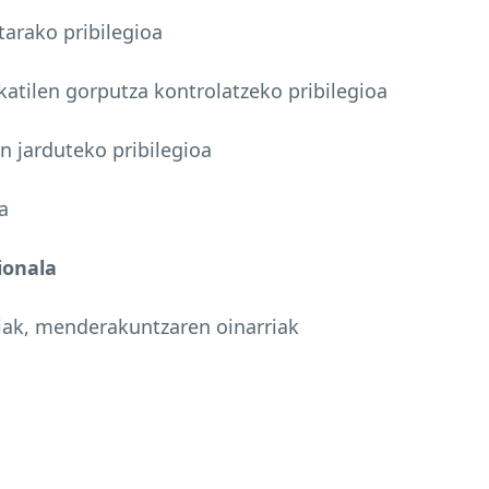
tarako pribilegioa
atilen gorputza kontrolatzeko pribilegioa
 jarduteko pribilegioa
a
ionala
riak, menderakuntzaren oinarriak