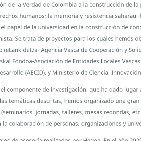
ón de la Verdad de Colombia a la construcción de la p
erechos humanos; la memoria y resistencia saharaui f
el papel de la universidad en la construcción de cono
ista. Se trata de proyectos para los cuales hemos o
o (eLankidetza- Agencia Vasca de Cooperación y Soli
skal Fondoa-Asociación de Entidades Locales Vasca
sarrollo (AECID), y Ministerio de Ciencia, Innovación
del componente de investigación, que ha dado lugar
las temáticas descritas, hemos organizado una gran
l (seminarios, jornadas, talleres, mesas redondas, etc
 la colaboración de personas, organizaciones y unive
bajos de asesoría realizados por Hegoa. En el año 20