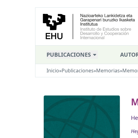
PUBLICACIONES
AUTOR
Inicio
»
Publicaciones
»
Memorias
»
Memor
M
He
Heg