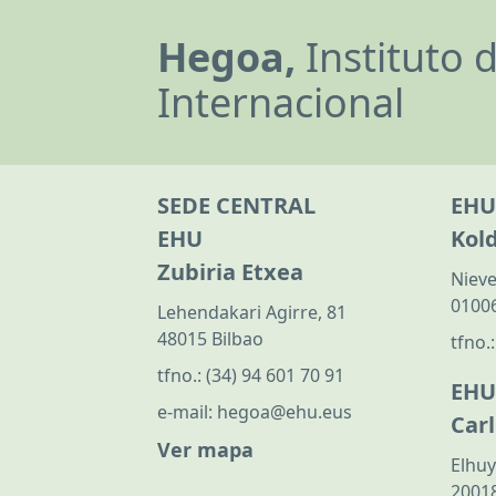
Hegoa,
Instituto 
Internacional
SEDE CENTRAL
EHU
EHU
Kol
Zubiria Etxea
Nieve
01006
Lehendakari Agirre, 81
48015 Bilbao
tfno.
tfno.:
(34) 94 601 70 91
EHU
e-mail:
hegoa@ehu.eus
Car
Ver mapa
Elhuy
20018