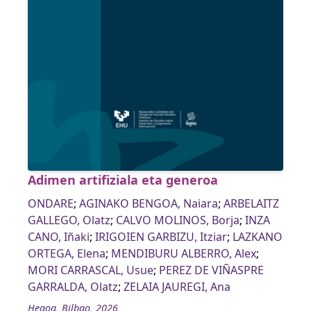
Adimen artifiziala eta generoa
ONDARE
;
AGINAKO BENGOA, Naiara
;
ARBELAITZ
GALLEGO, Olatz
;
CALVO MOLINOS, Borja
;
INZA
CANO, Iñaki
;
IRIGOIEN GARBIZU, Itziar
;
LAZKANO
ORTEGA, Elena
;
MENDIBURU ALBERRO, Alex
;
MORI CARRASCAL, Usue
;
PEREZ DE VIÑASPRE
GARRALDA, Olatz
;
ZELAIA JAUREGI, Ana
Hegoa, Bilbao, 2026