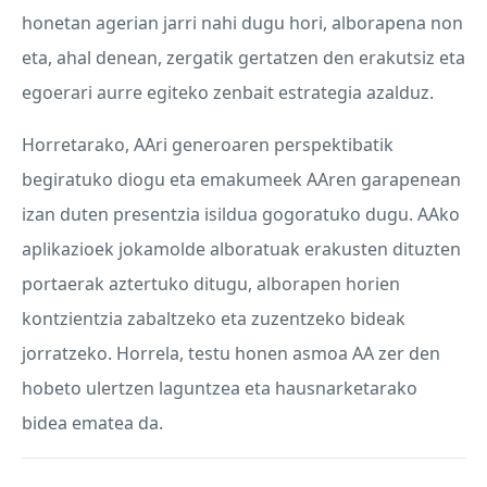
honetan agerian jarri nahi dugu hori, alborapena non
eta, ahal denean, zergatik gertatzen den erakutsiz eta
egoerari aurre egiteko zenbait estrategia azalduz.
Horretarako, AAri generoaren perspektibatik
begiratuko diogu eta emakumeek AAren garapenean
izan duten presentzia isildua gogoratuko dugu. AAko
aplikazioek jokamolde alboratuak erakusten dituzten
portaerak aztertuko ditugu, alborapen horien
kontzientzia zabaltzeko eta zuzentzeko bideak
jorratzeko. Horrela, testu honen asmoa AA zer den
hobeto ulertzen laguntzea eta hausnarketarako
bidea ematea da.