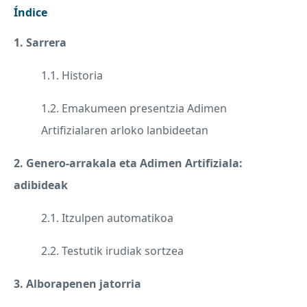
Índice
1. Sarrera
1.1. Historia
1.2. Emakumeen presentzia Adimen
Artifizialaren arloko lanbideetan
2. Genero-arrakala eta Adimen Artifiziala:
adibideak
2.1. Itzulpen automatikoa
2.2. Testutik irudiak sortzea
3. Alborapenen jatorria