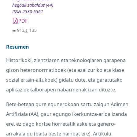
hegoak zabalduz (44)
ISSN 2530-6561
PDF
913
135
Resumen
Historikoki, zientziaren eta teknologiaren garapena
gizon heteronormatiboek (eta azal zuriko eta klase
sozial ertain-altukoek) gidatu dute, eta garatutako
aplikazioekalborapen nabarmenak izan dituzte.
Bete-betean gure egunerokoan sartu zaigun Adimen
Artifiziala (AA), gaur egungo ikerkuntza-arloa izanda
ere, ez dago kortse horretatik aske eta genero-
arrakala du (baita beste hainbat ere). Artikulu