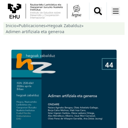
Inicio
»
Publicaciones
»
Hegoak Zabalduz
»
Adimen artifiziala eta generoa