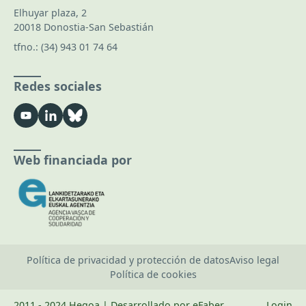
Elhuyar plaza, 2
20018 Donostia-San Sebastián
tfno.:
(34) 943 01 74 64
Redes sociales
Web financiada por
Política de privacidad y protección de datos
Aviso legal
Política de cookies
2011 - 2024 Hegoa | Desarrollado por eFaber
Login