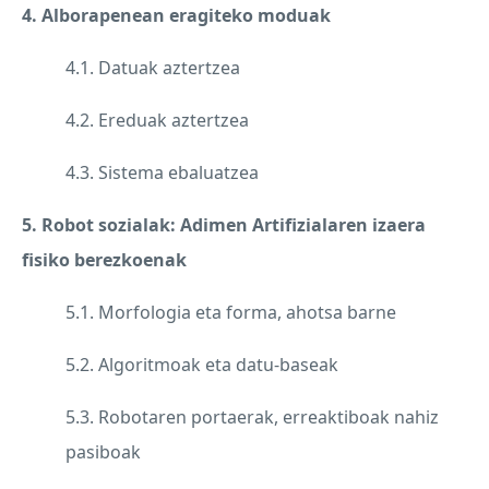
4. Alborapenean eragiteko moduak
4.1. Datuak aztertzea
4.2. Ereduak aztertzea
4.3. Sistema ebaluatzea
5. Robot sozialak: Adimen Artifizialaren izaera
fisiko berezkoenak
5.1. Morfologia eta forma, ahotsa barne
5.2. Algoritmoak eta datu-baseak
5.3. Robotaren portaerak, erreaktiboak nahiz
pasiboak