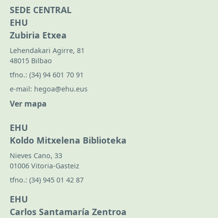
SEDE CENTRAL
EHU
Zubiria Etxea
Lehendakari Agirre, 81
48015 Bilbao
tfno.:
(34) 94 601 70 91
e-mail:
hegoa@ehu.eus
Ver mapa
EHU
Koldo Mitxelena Biblioteka
Nieves Cano, 33
01006 Vitoria-Gasteiz
tfno.:
(34) 945 01 42 87
EHU
Carlos Santamaría Zentroa