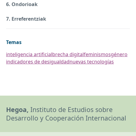
6. Ondorioak
7. Erreferentziak
Temas
inteligencia artificial
brecha digital
feminismos
género
indicadores de desigualdad
nuevas tecnologías
Hegoa,
Instituto de Estudios sobre
Desarrollo y Cooperación Internacional